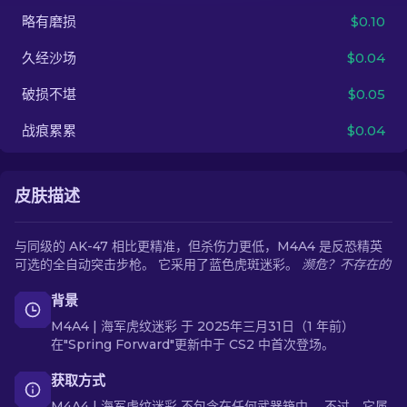
略有磨损
$0.10
ZH-CN
久经沙场
$0.04
破损不堪
$0.05
战痕累累
$0.04
皮肤描述
与同级的 AK-47 相比更精准，但杀伤力更低，M4A4 是反恐精英
可选的全自动突击步枪。 它采用了蓝色虎斑迷彩。
濒危？不存在的
背景
M4A4 | 海军虎纹迷彩 于 2025年三月31日（1 年前）
在"Spring Forward"更新中于 CS2 中首次登场。
获取方式
M4A4 | 海军虎纹迷彩 不包含在任何武器箱中。 不过，它属