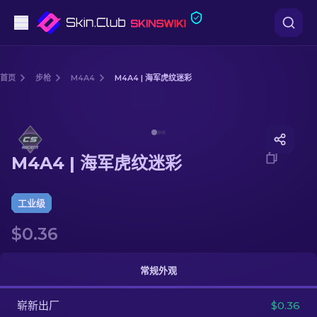
手枪
首页
步枪
M4A4
M4A4 | 海军虎纹迷彩
中档
Media of
M4A4 | 海军虎纹迷彩
步枪
M4A4 | 海军虎纹迷彩
狙击步枪
匕首
工业级
$0.36
手套
武器箱
常规外观
崭新出厂
其他
$0.36