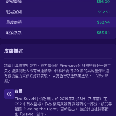
輕微磨損
$56.00
戰場實測
$52.51
ZH-TW
重度磨損
$52.74
戰痕累累
$53.64
皮膚描述
精準且具備穿甲能力，威力偏低的 Five-seveN 雖然得費好一會工
夫才能撂倒敵人卻有著連續擊中目標所需的 20 發的高容量彈匣還
有低後座力來供它好好表現。 以亮色街頭塗鴉風塗裝。
「請小聲
點」
背景
Five-SeveN | 憤怒暴民 於 2019年3月13日（7 年前）在
CS2 中首次登場，作為 棱鏡武器箱 武器箱的一部分，該武器
箱隨「Seeing the Light」更新推出。 該設計由社群藝術
家「SHPR」創作。