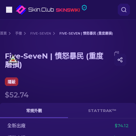
手槍
首頁
手槍
FIVE-SEVEN
FIVE-SEVEN | 憤怒暴民 (重度磨損)
中階
Media of
Five-SeveN | 憤怒暴民 (重度磨損)
Five-SeveN | 憤怒暴民 (重度
步槍
磨損)
狙擊步槍
隱蔽
匕首
$52.74
手套
常規外觀
STATTRAK™
武器箱
全新出廠
$74.12
其他