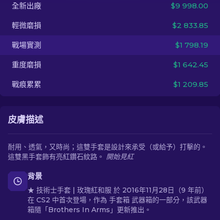
全新出廠
$9 998.00
ZH-TW
輕微磨損
$2 833.85
戰場實測
$1 798.19
重度磨損
$1 642.45
戰痕累累
$1 209.85
皮膚描述
耐用、透氣，又時尚；這雙手套是設計來承受（或給予）打擊的。
這雙黑手套飾有亮紅鑽石紋路。
開始見紅
背景
★ 技術士手套 | 玫瑰紅和服 於 2016年11月28日（9 年前）
在 CS2 中首次登場，作為 手套箱 武器箱的一部分，該武器
箱隨「Brothers In Arms」更新推出。