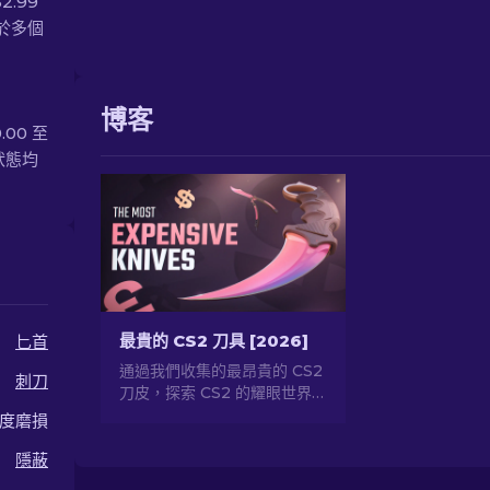
2.99
可於多個
博客
.00 至
狀態均
最貴的 CS2 刀具 [2026]
匕首
通過我們收集的最昂貴的 CS2
刺刀
刀皮，探索 CS2 的耀眼世界！
揭秘價格驚人的稀有刀具。
度磨損
隱蔽