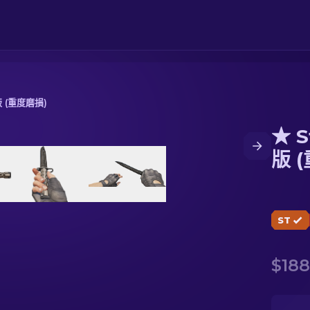
版 (重度磨損)
★ S
 (重度磨損)
版 
ST
$188