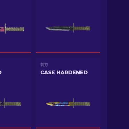
刺刀
D
CASE HARDENED