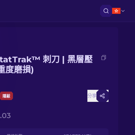
tatTrak™ 刺刀 | 黑層壓
(重度磨損)
分享
隱蔽
.03