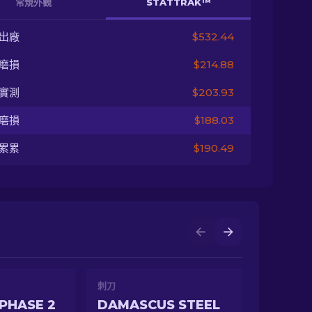
常規外觀
STATTRAK™
出廠
$532.44
磨損
$214.88
實測
$203.93
磨損
$188.03
累累
$190.49
刺刀
PHASE 2
DAMASCUS STEEL