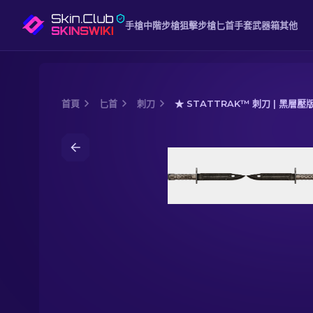
手槍
中階
步槍
狙擊步槍
匕首
手套
武器箱
其他
首頁
匕首
刺刀
★ STATTRAK™ 刺刀 | 黑層壓
Media of
★ StatTrak™ 刺刀 | 黑層壓版