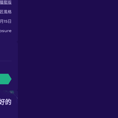
層壓版
匠風格
6月15日
osure
好的