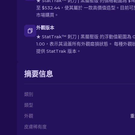
★ StatTrak™ 刺刀 | 黑層壓版 的價格範圍為 $16
至 $532.44，使其屬於 一款高價值造型。目前
市場購買。
外觀版本
★ StatTrak™ 刺刀 | 黑層壓版 的浮動值範圍為 0
1.00，表示其涵蓋所有外觀磨損狀態。 每種外觀
提供 StatTrak 版本。
摘要信息
類別
類型
外觀
重
皮膚稀有度