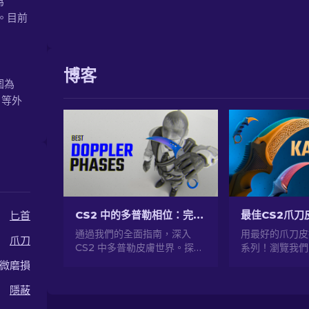
為
型。目前
博客
圍為
 等外
CS2 中的多普勒相位：完整指南（刀具和價格）
最佳CS2爪刀
匕首
通過我們的全面指南，深入
用最好的爪刀皮
爪刀
CS2 中多普勒皮膚世界。探索
系列！瀏覽我們
刀具、價格、階段以及您需要
發現您的刀具的
微磨損
了解的所有信息。
級。
隱蔽