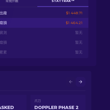
常規外觀
STATTRAK™
出廠
$1 448.71
磨損
$1 464.21
實測
暂无
磨損
暂无
累累
暂无
爪刀
ASKED
DOPPLER PHASE 2