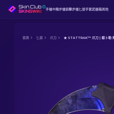
手槍
中階
步槍
狙擊步槍
匕首
手套
武器箱
其他
首頁
匕首
爪刀
★ STATTRAK™ 爪刀 | 都卜勒 
Media of
★ StatTrak™ 爪刀 | 都卜勒 階