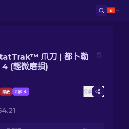
tatTrak™ 爪刀 | 都卜勒
 4 (輕微磨損)
分享
隱蔽
相位 4
64.21