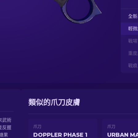
全新
輕微
戰場
重度
戰痕
類似的爪刀皮膚
來武術
爪刀
爪刀
並反握
DOPPLER PHASE 1
URBAN M
糖果