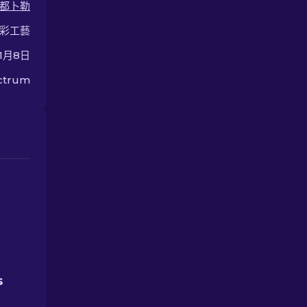
都卜勒
彩工藝
年1月8日
ectrum
S