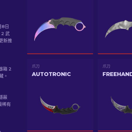
1月8日
2 武
」更新推
爪刀
爪刀
器箱 2
AUTOTRONIC
FREEHAN
收藏。
 隱蔽
最稀有