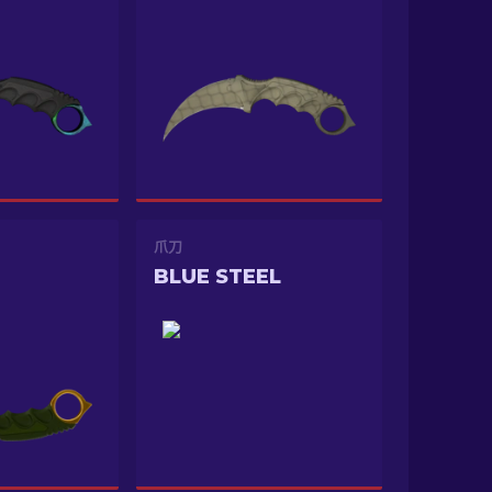
爪刀
BLUE STEEL