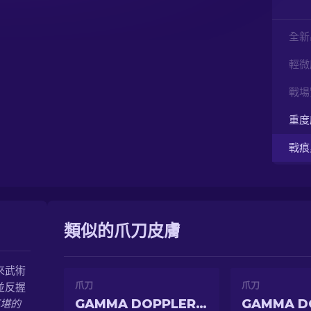
全新
輕微
戰場
重度
戰痕
類似的爪刀皮膚
來武術
爪刀
爪刀
並反握
GAMMA DOPPLER PHASE 4
堪的