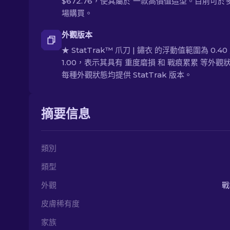
$672.76，使其屬於 一款高價值造型。目前可於
場購買。
外觀版本
★ StatTrak™ 爪刀 | 鏽衣 的浮動值範圍為 0.40
1.00，表示其具有 重度磨損 和 戰痕累累 等外觀
每種外觀狀態均提供 StatTrak 版本。
摘要信息
類別
類型
外觀
戰
皮膚稀有度
家族