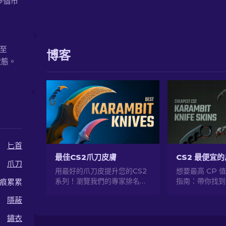
多個市
 至
博客
狀態。
匕首
最佳CS2爪刀皮膚
爪刀
用最好的爪刀皮提升您的CS2
想要最高 CP 
系列！瀏覽我們的專家排名，
指南：帶你找到 
痕累累
發現您的刀具的終極美容升
惠、但不犧牲品
隱蔽
級。
Karambit 
鏽衣