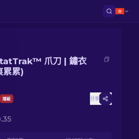
tatTrak™ 爪刀 | 鏽衣
痕累累)
分享
隱蔽
.35