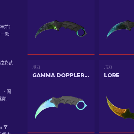
1 年前）
的一部
或 炫彩武
爪刀
爪刀
GAMMA DOPPLER PHASE 1
LORE
★），開
落類
5 至