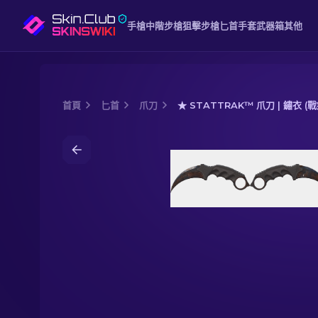
手槍
中階
步槍
狙擊步槍
匕首
手套
武器箱
其他
首頁
匕首
爪刀
★ STATTRAK™ 爪刀 | 鏽衣 (
Media of
★ StatTrak™ 爪刀 | 鏽衣 (戰