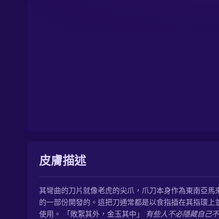
皮膚描述
其彎曲的刀片就像老虎的尖爪，爪刀本身作為東南亞馬
的一部份開發的。這把刀通常都是以食指插在其指環上
使用。 「敗絮其外，金玉其中」
有些人不必隱藏自己不