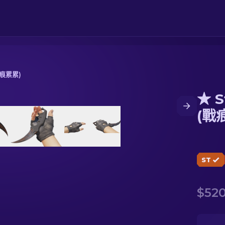
戰痕累累)
★ S
痕累累)
(戰
ST
$520