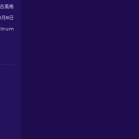
古風格
年1月8日
ectrum