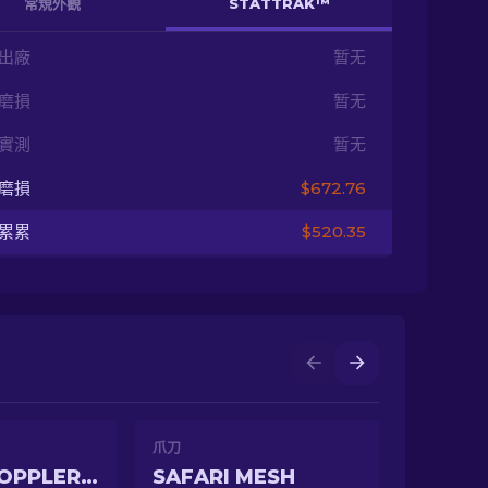
常規外觀
STATTRAK™
出廠
暂无
磨損
暂无
實測
暂无
磨損
$672.76
累累
$520.35
爪刀
GAMMA DOPPLER PHASE 3
SAFARI MESH