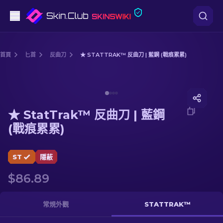
手槍
首頁
匕首
反曲刀
★ STATTRAK™ 反曲刀 | 藍鋼 (戰痕累累)
中階
Media of
★ StatTrak™ 反曲刀 | 藍鋼 (戰痕累累)
步槍
★ StatTrak™ 反曲刀 | 藍鋼
狙擊步槍
(戰痕累累)
匕首
ST
隱蔽
手套
$86.89
武器箱
常規外觀
STATTRAK™
其他