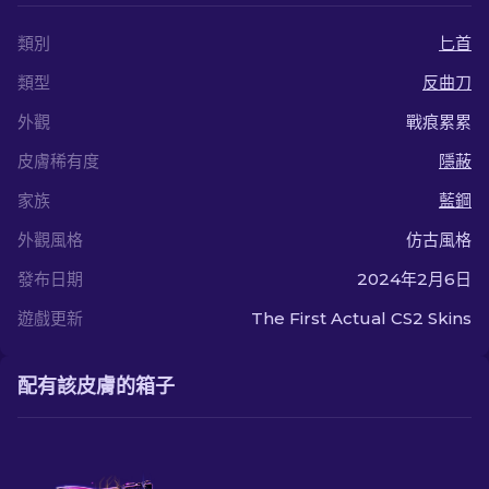
類別
匕首
類型
反曲刀
外觀
戰痕累累
皮膚稀有度
隱蔽
家族
藍鋼
外觀風格
仿古風格
發布日期
2024年2月6日
遊戲更新
The First Actual CS2 Skins
配有該皮膚的箱子