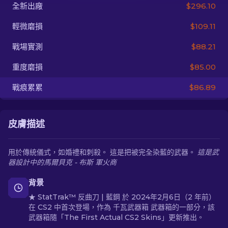
全新出廠
$296.10
ZH-TW
輕微磨損
$109.11
戰場實測
$88.21
重度磨損
$85.00
戰痕累累
$86.89
皮膚描述
用於傳統儀式，如婚禮和刺殺。 這是把被完全染藍的武器。
這是武
器設計中的馬爾貝克 - 布斯 軍火商
背景
★ StatTrak™ 反曲刀 | 藍鋼 於 2024年2月6日（2 年前）
在 CS2 中首次登場，作為 千瓦武器箱 武器箱的一部分，該
武器箱隨「The First Actual CS2 Skins」更新推出。