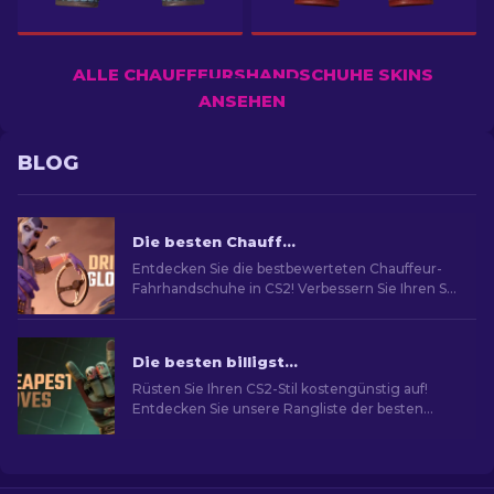
ALLE CHAUFFEURSHANDSCHUHE SKINS
ANSEHEN
BLOG
Die besten Chauffeurshandschuhe in CS2: Rangliste
Entdecken Sie die bestbewerteten Chauffeur-
Fahrhandschuhe in CS2! Verbessern Sie Ihren Stil
im Spiel mit unserer von Experten
zusammengestellten Liste der besten
kosmetischen Optionen für Ihre Hände.
Die besten billigsten Handschuhe in CS2: Rangliste [2026]
Rüsten Sie Ihren CS2-Stil kostengünstig auf!
Entdecken Sie unsere Rangliste der besten
billigsten Handschuhe im Spiel und neu
Aussehen im Spiel.