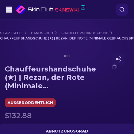
Pistolen
STARTSEITE
HANDSCHUH
CHAUFFEURSHANDSCHUHE
CHAUFFEURSHANDSCHUHE (★) | REZAN, DER ROTE (MINIMALE GEBRAUCHSSP
Mittelklasse
Media of
Chauffeurshandschuhe (★) | Rezan, der Rot
Gewehr
Chauffeurshandschuhe
Scharfschützengewehr
(★) | Rezan, der Rote
(Minimale
Messer
Gebrauchsspuren)
Handschuh
AUSSERORDENTLICH
$132.88
Kisten
Andere
ABNUTZUNGSGRAD