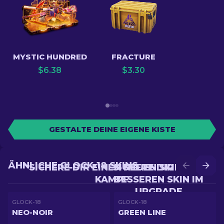
MYSTIC HUNDRED
FRACTURE
$
6.38
$
3.30
GESTALTE DEINE EIGENE KISTE
ÄHNLICHE GLOCK-18 SKINS
SICHERE DIR EINEN NEUEN SKIN IM
SICHERE DIR EINEN
KAMPF
BESSEREN SKIN IM
UPGRADE
GLOCK-18
GLOCK-18
NEO-NOIR
GREEN LINE