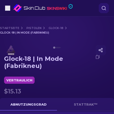
Pistolen
STARTSEITE
PISTOLEN
GLOCK-18
GLOCK-18 | IN MODE (FABRIKNEU)
Mittelklasse
Media of
Glock-18 | In Mode (Fabrikneu)
Gewehr
Glock-18 | In Mode
Scharfschützengewehr
(Fabrikneu)
Messer
VERTRAULICH
Handschuh
$15.13
Kisten
ABNUTZUNGSGRAD
STATTRAK™
Andere