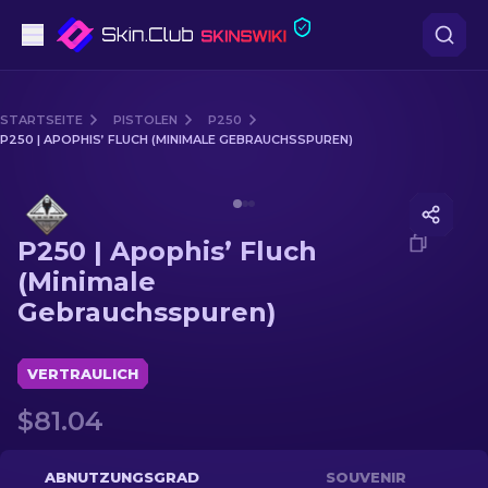
Pistolen
STARTSEITE
PISTOLEN
P250
P250 | APOPHIS’ FLUCH (MINIMALE GEBRAUCHSSPUREN)
Mittelklasse
Media of
P250 | Apophis’ Fluch (Minimale Gebrauchss
Gewehr
P250 | Apophis’ Fluch
Scharfschützengewehr
(Minimale
Gebrauchsspuren)
Messer
Handschuh
VERTRAULICH
$81.04
Kisten
Andere
ABNUTZUNGSGRAD
SOUVENIR