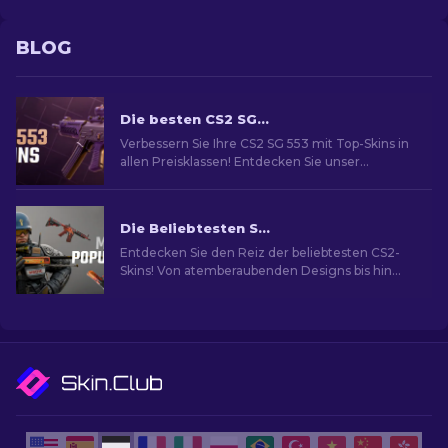
BLOG
Die besten CS2 SG 553 Skins [2026]
Verbessern Sie Ihre CS2 SG 553 mit Top-Skins in
allen Preisklassen! Entdecken Sie unser
Expertenranking für das perfekte kosmetische
Upgrade.
Die Beliebtesten Skins in CS2
Entdecken Sie den Reiz der beliebtesten CS2-
Skins! Von atemberaubenden Designs bis hin
zum Investitionspotenzial und die Welt der
beliebtesten Skins.