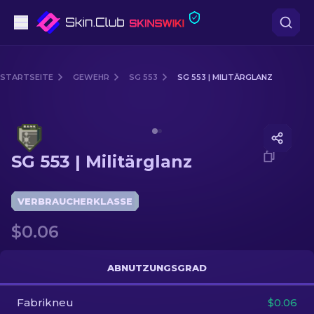
Pistolen
STARTSEITE
GEWEHR
SG 553
SG 553 | MILITÄRGLANZ
Mittelklasse
Media of
SG 553 | Militärglanz
Gewehr
SG 553 | Militärglanz
Scharfschützengewehr
Messer
VERBRAUCHERKLASSE
$0.06
Handschuh
Kisten
ABNUTZUNGSGRAD
Fabrikneu
Andere
$0.06