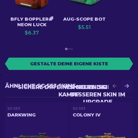
BFLY BOPPLER🌈
AUG-SCOPE BOT
NEON LUCK
$
5.51
$
6.37
GESTALTE DEINE EIGENE KISTE
ÄHNLICHE SG 553 SKINS
SICHERE DIR EINEN NEUEN SKIN IM
SICHERE DIR EINEN
KAMPF
BESSEREN SKIN IM
UPGRADE
SG 553
SG 553
DARKWING
COLONY IV