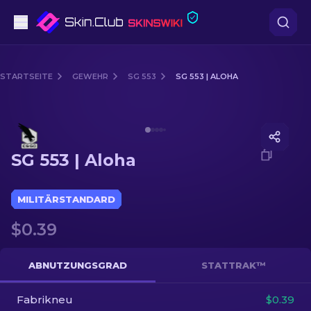
Pistolen
STARTSEITE
GEWEHR
SG 553
SG 553 | ALOHA
Mittelklasse
Media of
SG 553 | Aloha
Gewehr
SG 553 | Aloha
Scharfschützengewehr
Messer
MILITÄRSTANDARD
$0.39
Handschuh
Kisten
ABNUTZUNGSGRAD
STATTRAK™
Fabrikneu
Andere
$0.39