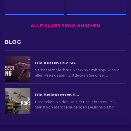
ALLE SG 553 SKINS ANSEHEN
BLOG
Die besten CS2 SG 553 Skins [2026]
Verbessern Sie Ihre CS2 SG 553 mit Top-Skins in
allen Preisklassen! Entdecken Sie unser
Expertenranking für das perfekte kosmetische
Upgrade.
Die Beliebtesten Skins in CS2
Entdecken Sie den Reiz der beliebtesten CS2-
Skins! Von atemberaubenden Designs bis hin
zum Investitionspotenzial und die Welt der
beliebtesten Skins.