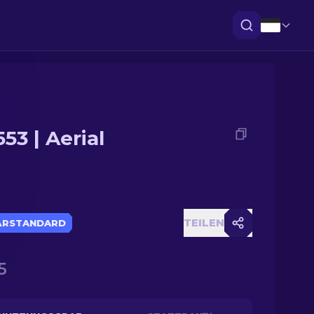
53 | Aerial
TEILEN
ÄRSTANDARD
5