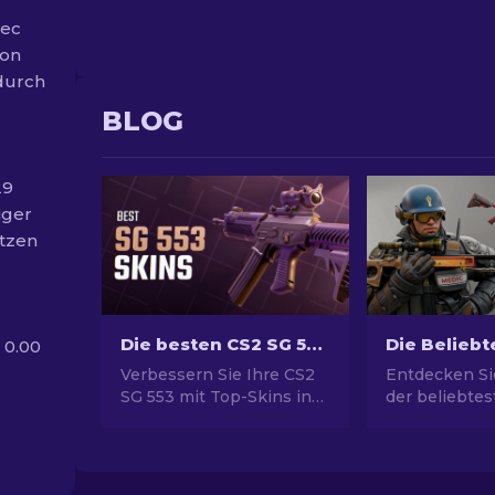
pec
von
durch
BLOG
29
iger
ätzen
Die besten CS2 SG 553 Skins [2026]
 0.00
Verbessern Sie Ihre CS2
Entdecken Si
SG 553 mit Top-Skins in
der beliebte
allen Preisklassen!
Skins! Von
Entdecken Sie unser
atemberaube
Expertenranking für das
Designs bis 
perfekte kosmetische
Investitionsp