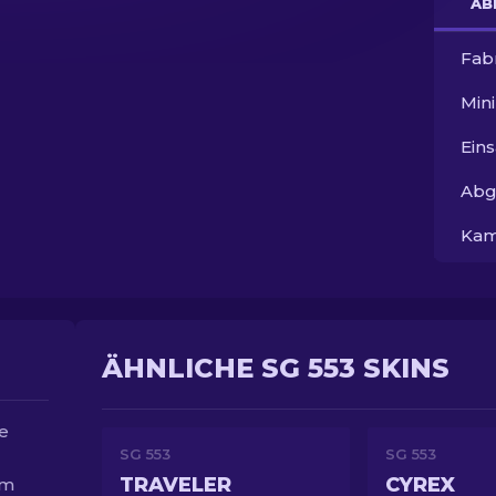
AB
Fab
Min
Ein
Abg
Kam
ÄHNLICHE SG 553 SKINS
ne
SG 553
SG 553
TRAVELER
CYREX
um