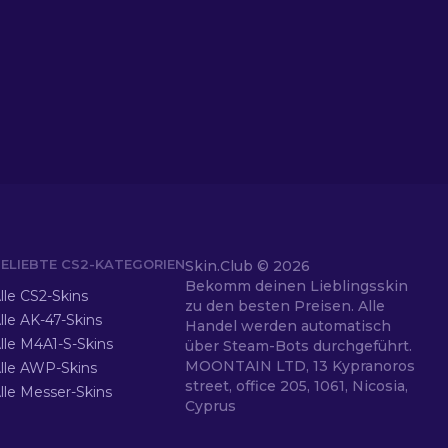
ELIEBTE CS2-KATEGORIEN
Skin.Club ©
2026
Bekomm deinen Lieblingsskin
lle CS2-Skins
zu den besten Preisen. Alle
lle AK-47-Skins
Handel werden automatisch
lle M4A1-S-Skins
über Steam-Bots durchgeführt.
MOONTAIN LTD, 13 Kypranoros
lle AWP-Skins
street, office 205, 1061, Nicosia,
lle Messer-Skins
Cyprus