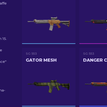
affe
 15.
te
SG 553
SG 553
GATOR MESH
DANGER 
ace"
ma-