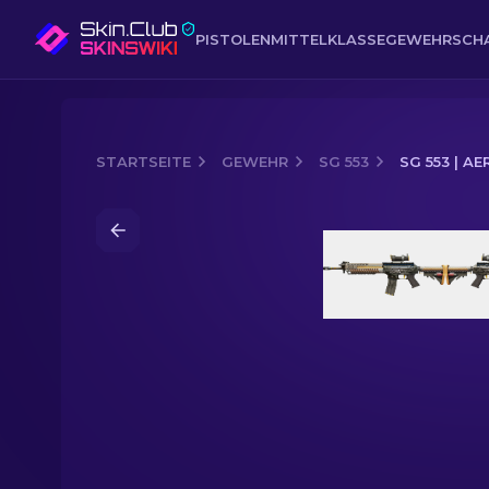
PISTOLEN
MITTELKLASSE
GEWEHR
SCH
STARTSEITE
GEWEHR
SG 553
SG 553 | AE
Media of
SG 553 | Aerial