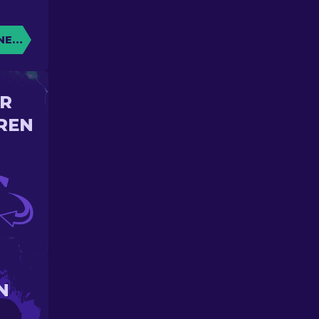
NE KISTE
IR
REN
N