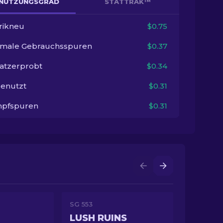
NUTZUNGSGRAD
STATTRAK™
rikneu
$0.75
imale Gebrauchsspuren
$0.37
satzerprobt
$0.34
enutzt
$0.31
pfspuren
$0.31
SG 553
LUSH RUINS