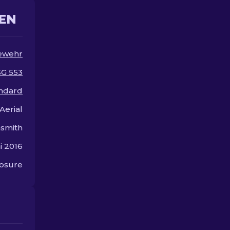
Upgrade.
die Welt der 
Skins.
EN
ewehr
SG 553
andard
Aerial
smith
ni 2016
osure