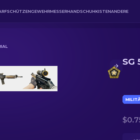
ARFSCHÜTZENGEWEHR
MESSER
HANDSCHUH
KISTEN
ANDERE
RIAL
SG 5
MILIT
$0.7