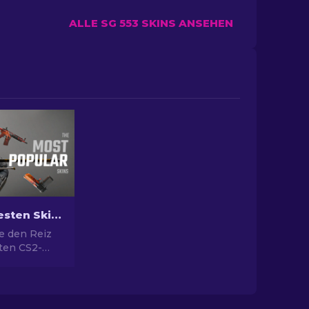
ALLE SG 553 SKINS ANSEHEN
Die Beliebtesten Skins in CS2
e den Reiz
sten CS2-
nden
hin zum
otenzial und