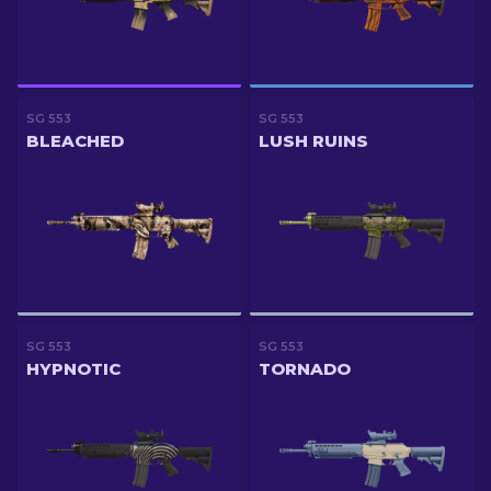
SG 553
SG 553
BLEACHED
LUSH RUINS
SG 553
SG 553
HYPNOTIC
TORNADO