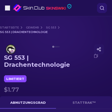
Pistolen
STARTSEITE
GEWEHR
SG 553
SG 553 | DRACHENTECHNOLOGIE
Mittelklasse
Media of
SG 553 | Drachentechnologie
Gewehr
SG 553 |
Scharfschützengewehr
Drachentechnologie
Messer
LIMITIERT
Handschuh
$1.77
Kisten
ABNUTZUNGSGRAD
STATTRAK™
Andere