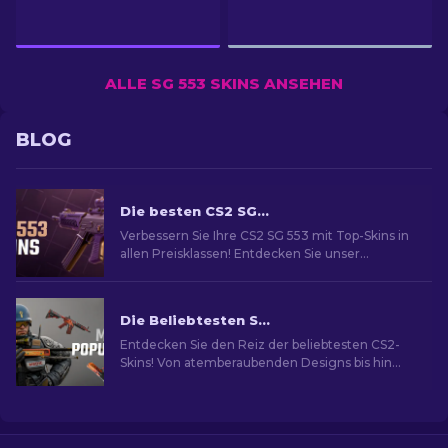
ALLE SG 553 SKINS ANSEHEN
BLOG
Die besten CS2 SG 553 Skins [2026]
Verbessern Sie Ihre CS2 SG 553 mit Top-Skins in
allen Preisklassen! Entdecken Sie unser
Expertenranking für das perfekte kosmetische
Upgrade.
Die Beliebtesten Skins in CS2
Entdecken Sie den Reiz der beliebtesten CS2-
Skins! Von atemberaubenden Designs bis hin
zum Investitionspotenzial und die Welt der
beliebtesten Skins.