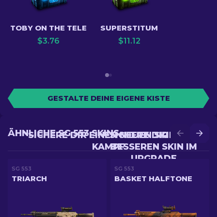
TOBY ON THE TELE
SUPERSTITUM
$
3.76
$
11.12
GESTALTE DEINE EIGENE KISTE
ÄHNLICHE SG 553 SKINS
SICHERE DIR EINEN NEUEN SKIN IM
SICHERE DIR EINEN
KAMPF
BESSEREN SKIN IM
UPGRADE
SG 553
SG 553
TRIARCH
BASKET HALFTONE