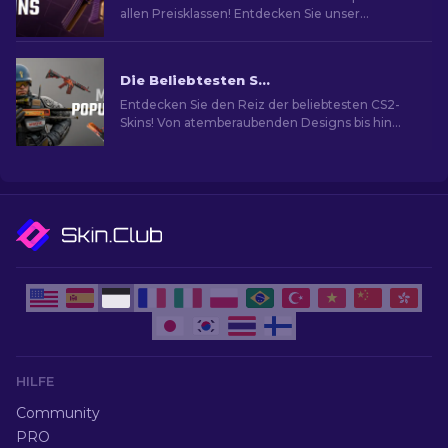
allen Preisklassen! Entdecken Sie unser
Expertenranking für das perfekte kosmetische
Upgrade.
Die Beliebtesten Skins in CS2
Entdecken Sie den Reiz der beliebtesten CS2-
Skins! Von atemberaubenden Designs bis hin
zum Investitionspotenzial und die Welt der
beliebtesten Skins.
HILFE
Community
PRO