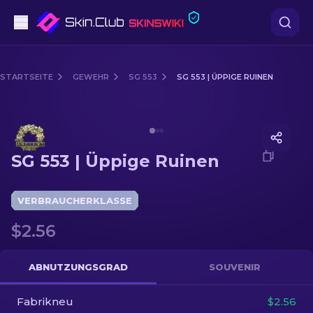
Pistolen
STARTSEITE
GEWEHR
SG 553
SG 553 | ÜPPIGE RUINEN
Mittelklasse
Media of
SG 553 | Üppige Ruinen
Gewehr
SG 553 | Üppige Ruinen
Scharfschützengewehr
Messer
VERBRAUCHERKLASSE
$2.56
Handschuh
Kisten
ABNUTZUNGSGRAD
SOUVENIR
Fabrikneu
Andere
$2.56