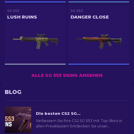
SG 553
SG 553
LUSH RUINS
DANGER CLOSE
ALLE SG 553 SKINS ANSEHEN
BLOG
Die besten CS2 SG 553 Skins [2026]
Verbessern Sie Ihre CS2 SG 553 mit Top-Skins in
allen Preisklassen! Entdecken Sie unser
Expertenranking für das perfekte kosmetische