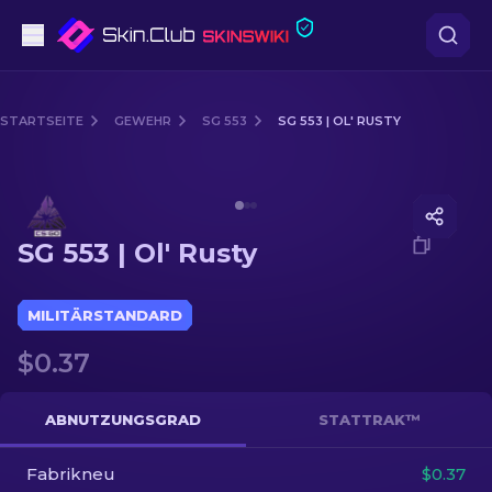
Pistolen
STARTSEITE
GEWEHR
SG 553
SG 553 | OL' RUSTY
Mittelklasse
Media of
SG 553 | Ol' Rusty
Gewehr
SG 553 | Ol' Rusty
Scharfschützengewehr
Messer
MILITÄRSTANDARD
$0.37
Handschuh
Kisten
ABNUTZUNGSGRAD
STATTRAK™
Fabrikneu
Andere
$0.37