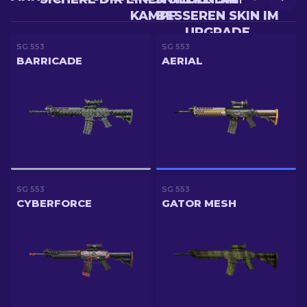
KAMPF
BESSEREN SKIN IM
UPGRADE
SG 553
SG 553
BARRICADE
AERIAL
SG 553
SG 553
CYBERFORCE
GATOR MESH