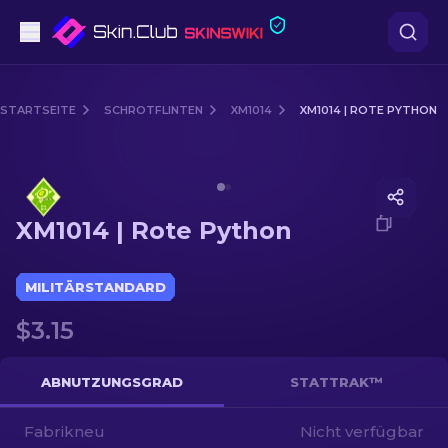
Pistolen
STARTSEITE
SCHROTFLINTEN
XM1014
XM1014 | ROTE PYTHON
Mittelklasse
Media of
XM1014 | Rote Python
Gewehr
XM1014 | Rote Python
Scharfschützengewehr
Messer
MILITÄRSTANDARD
$3.15
Handschuh
Kisten
ABNUTZUNGSGRAD
STATTRAK™
Fabrikneu
Andere
Nicht verfügbar