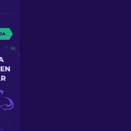
JA
A
 EN
AR