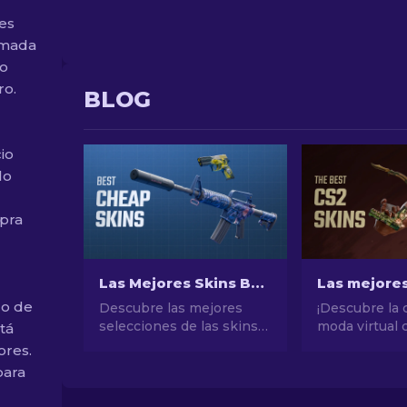
es
imada
lo
ro.
BLOG
io
lo
pra
Las Mejores Skins Baratas de CS2 [2026]
go de
Descubre las mejores
¡Descubre la 
selecciones de las skins
moda virtual 
stá
más baratas de CS2.
selección de 
ores.
Actualiza tu estilo en CS2
máscaras de C
para
con nuestras elecciones
un mundo de e
expertas de las mejores
valor con los