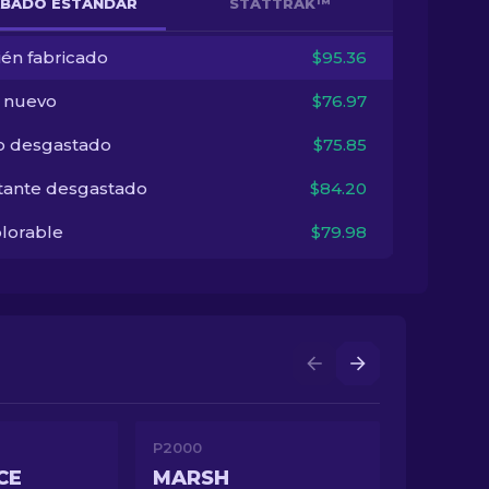
BADO ESTÁNDAR
STATTRAK™
ién fabricado
$95.36
i nuevo
$76.97
o desgastado
$75.85
tante desgastado
$84.20
lorable
$79.98
P2000
CE
MARSH