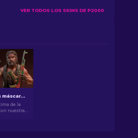
VER TODOS LOS SKINS DE P2000
Las mejores máscaras de CS2 [2026]
cima de la
con nuestra
las mejores
S2! Explora
stilo y
 mejores