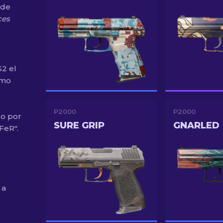
 de
ces
2 el
omo
P2000
P2000
do por
SURE GRIP
GNARLED
FeR".
 a