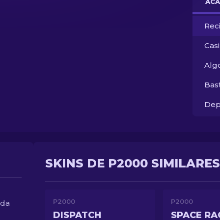
ACA
Rec
Cas
Alg
Bas
Dep
SKINS DE P2000 SIMILARES
P2000
P2000
nda
DISPATCH
SPACE RA