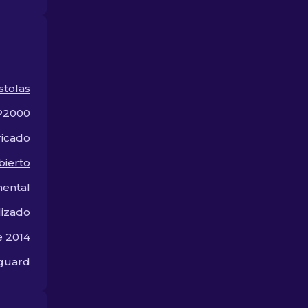
skins baratas disponibles.
aspectos que
para ofrecer.
stolas
P2000
ricado
bierto
mental
lizado
e 2014
guard