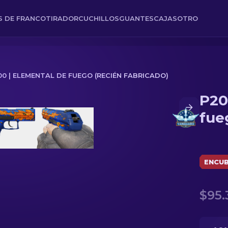
ES DE FRANCOTIRADOR
CUCHILLOS
GUANTES
CAJAS
OTRO
00 | ELEMENTAL DE FUEGO (RECIÉN FABRICADO)
P20
(Recién fabricado)
fue
ENCUB
$95.