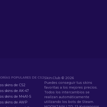
ORÍAS POPULARES DE CS2
Skin.Club ©
2026
Puedes conseguir tus skins
los skins de CS2
favoritas a los mejores precios.
los skins de AK-47
Todos los intercambios se
los skins de M4A1-S
realizan automáticamente
utilizando los bots de Steam.
los skins de AWP
MOONTAIN LTD, 13 Kypranoros