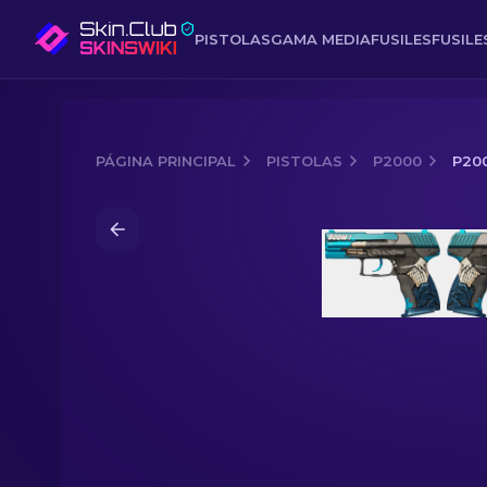
PISTOLAS
GAMA MEDIA
FUSILES
FUSIL
PÁGINA PRINCIPAL
PISTOLAS
P2000
P200
Media of
P2000 | Revólver (Casi nuev