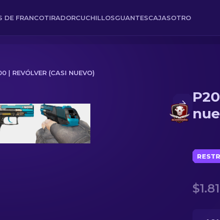
ES DE FRANCOTIRADOR
CUCHILLOS
GUANTES
CAJAS
OTRO
0 | REVÓLVER (CASI NUEVO)
P20
o)
nue
RESTR
$1.81