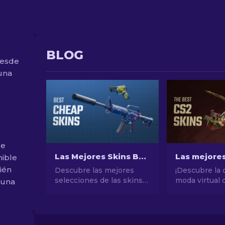
BLOG
desde
 una
de
Las Mejores Skins Baratas de CS2 [2026]
nible
ién
Descubre las mejores
¡Descubre la 
selecciones de las skins
moda virtual 
 una
más baratas de CS2.
selección de 
Actualiza tu estilo en CS2
máscaras de C
con nuestras elecciones
un mundo de e
expertas de las mejores
valor con los