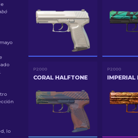
de
abó
 mayo
e
eado
P2000
P2000
.
CORAL HALFTONE
IMPERIAL
tro
ección
d, lo