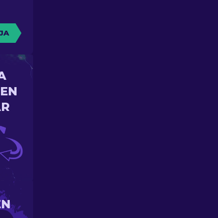
JA
A
 EN
AR
EN