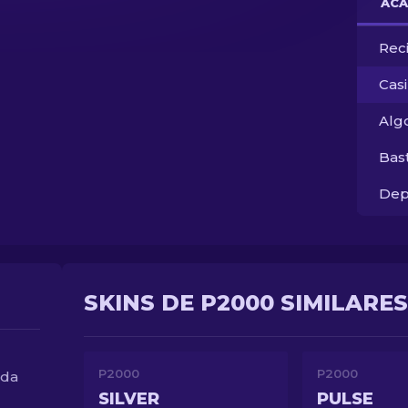
ACA
Rec
Cas
Alg
Bas
Dep
SKINS DE P2000 SIMILARES
P2000
P2000
nda
SILVER
PULSE