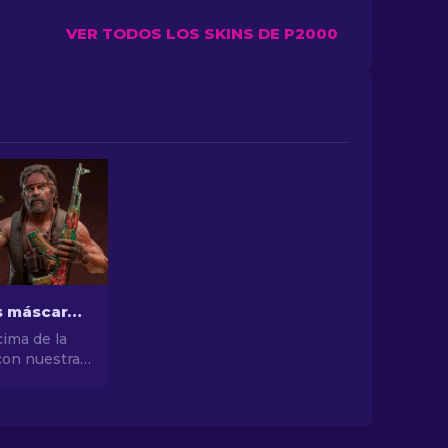
VER TODOS LOS SKINS DE P2000
Las mejores máscaras de CS2 [2026]
cima de la
con nuestra
las mejores
S2! Explora
stilo y
 mejores