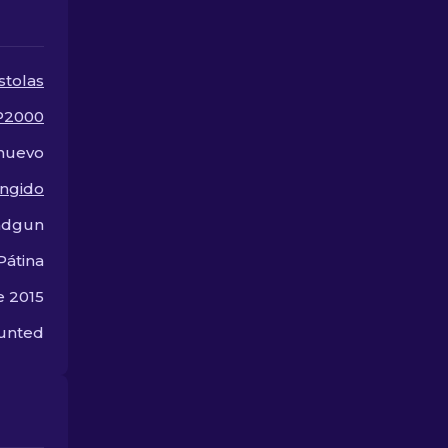
skins baratas disponibles.
aspectos que
para ofrecer.
stolas
P2000
 nuevo
ingido
ndgun
Pátina
e 2015
unted