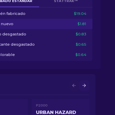
BADO ESTÁNDAR
STATTRAK™
ién fabricado
$19.04
i nuevo
$1.81
o desgastado
$0.83
tante desgastado
$0.65
lorable
$0.64
P2000
URBAN HAZARD