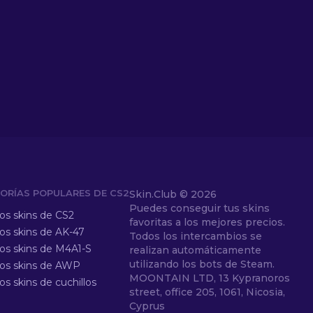
ORÍAS POPULARES DE CS2
Skin.Club ©
2026
Puedes conseguir tus skins
los skins de CS2
favoritas a los mejores precios.
los skins de AK-47
Todos los intercambios se
los skins de M4A1-S
realizan automáticamente
utilizando los bots de Steam.
los skins de AWP
MOONTAIN LTD, 13 Kypranoros
os skins de cuchillos
street, office 205, 1061, Nicosia,
Cyprus