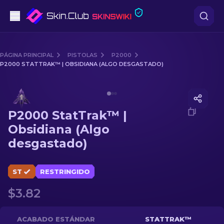
Pistolas
PÁGINA PRINCIPAL
PISTOLAS
P2000
P2000 STATTRAK™ | OBSIDIANA (ALGO DESGASTADO)
Gama media
Media of
P2000 StatTrak™ | Obsidiana (Algo desgasta
Fusiles
P2000 StatTrak™ |
Fusiles de Francotirador
Obsidiana (Algo
desgastado)
Cuchillos
Guantes
ST
RESTRINGIDO
$3.82
Cajas
Otro
ACABADO ESTÁNDAR
STATTRAK™