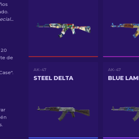
eños
ado.
ial...
 20
te de
AK-47
AK-47
Case".
STEEL DELTA
BLUE LAM
rar
ién
s.