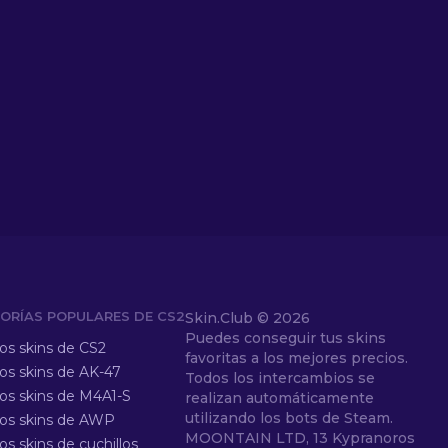
ORÍAS POPULARES DE CS2
Skin.Club ©
2026
Puedes conseguir tus skins
los skins de CS2
favoritas a los mejores precios.
los skins de AK-47
Todos los intercambios se
los skins de M4A1-S
realizan automáticamente
utilizando los bots de Steam.
los skins de AWP
MOONTAIN LTD, 13 Kypranoros
os skins de cuchillos