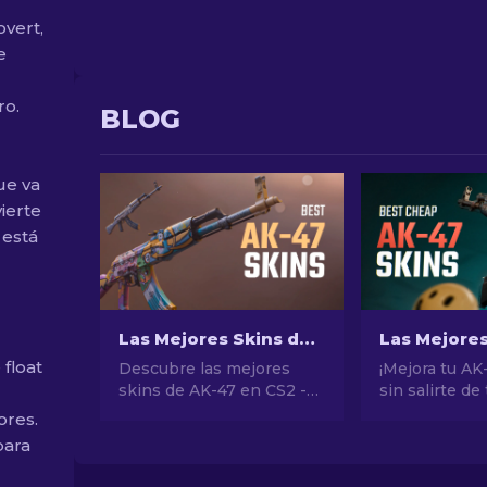
vert,
e
ro.
BLOG
ue va
ierte
 está
Las Mejores Skins de AK-47 en CS2: De Baratas a Caras
float
Descubre las mejores
¡Mejora tu AK
skins de AK-47 en CS2 -
sin salirte de 
desde las más baratas
presupuesto!
ores.
hasta las más
nuestras clas
para
extravagantes. Encuentra
de expertos d
tu complemento perfecto
mejores skin