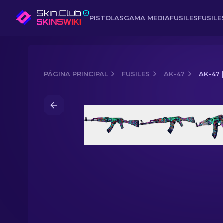
PISTOLAS
GAMA MEDIA
FUSILES
FUSIL
PÁGINA PRINCIPAL
FUSILES
AK-47
AK-47
Media of
AK-47 | Deseo nocturno