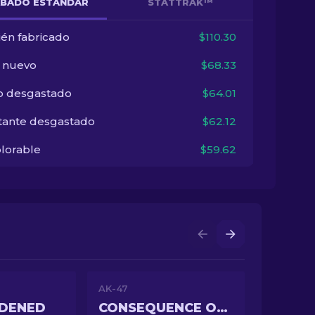
BADO ESTÁNDAR
STATTRAK™
ién fabricado
$110.30
i nuevo
$68.33
o desgastado
$64.01
tante desgastado
$62.12
lorable
$59.62
AK-47
RDENED
CONSEQUENCE OF THE JINN