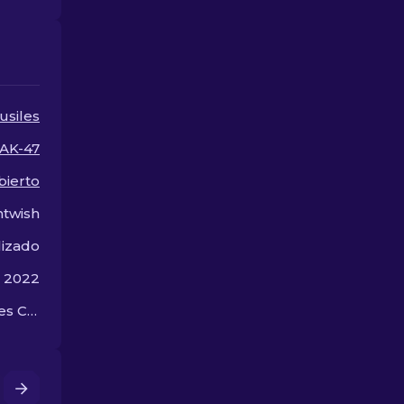
entre las mejores skins
para AK-47 e
de AK-47 en CS2.
$10, perfecta
actualizar tu
fuego.
usiles
AK-47
bierto
htwish
lizado
e 2022
The Dreams & Nightmares Case