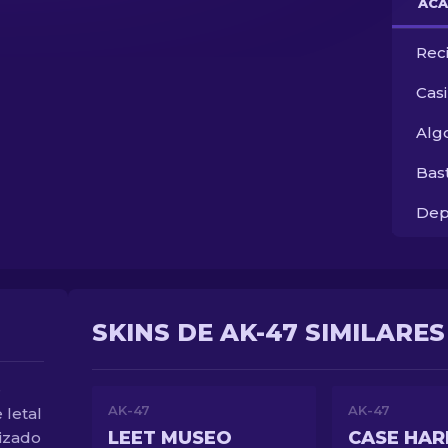
ACA
Rec
Cas
Alg
Bas
Dep
SKINS DE AK-47 SIMILARES
e
AK-47
AK-47
letal
LEET MUSEO
CASE HA
lizado