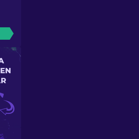
A
 EN
AR