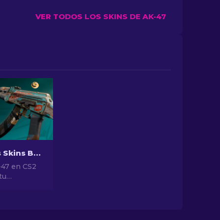
VER TODOS LOS SKINS DE AK-47
Las Mejores Skins Baratas para AK-47 en CS2 Por Menos de $10
-47 en CS2
tu
 Explora
ificaciones
e las
s asequibles