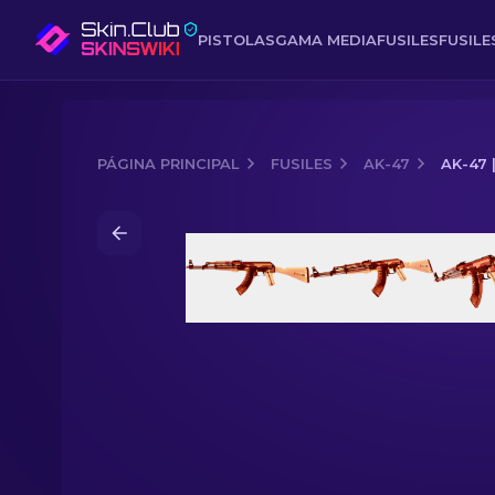
PISTOLAS
GAMA MEDIA
FUSILES
FUSIL
PÁGINA PRINCIPAL
FUSILES
AK-47
AK-47 
Media of
AK-47 | Rayos X