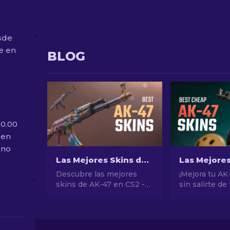
sde
te en
BLOG
 0.00
 en
 no
Las Mejores Skins de AK-47 en CS2: De Baratas a Caras
Descubre las mejores
¡Mejora tu AK
skins de AK-47 en CS2 -
sin salirte de 
desde las más baratas
presupuesto!
hasta las más
nuestras clas
extravagantes. Encuentra
de expertos d
tu complemento perfecto
mejores skin