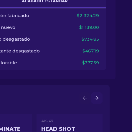
ACABADO ESTÁNDAR
ién fabricado
$2 324.29
i nuevo
$1 139.00
o desgastado
$734.85
tante desgastado
$467.19
lorable
$377.59
AK-47
MINATE
HEAD SHOT