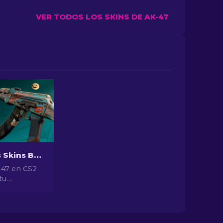
VER TODOS LOS SKINS DE AK-47
Las Mejores Skins Baratas para AK-47 en CS2 Por Menos de $10
-47 en CS2
tu
 Explora
ificaciones
e las
s asequibles