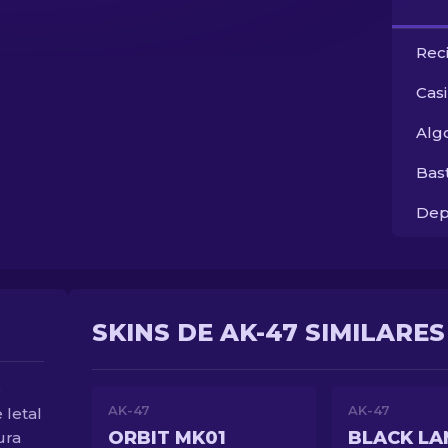
Rec
Cas
Alg
Bas
Dep
SKINS DE AK-47 SIMILARES
e
AK-47
AK-47
letal
ORBIT MK01
BLACK LA
ura