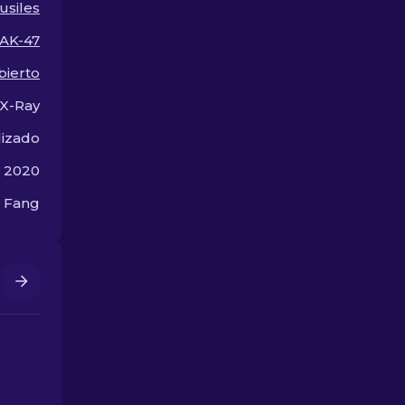
usiles
entre las mejores skins
para AK-47 e
de AK-47 en CS2.
$10, perfecta
AK-47
actualizar tu
fuego.
bierto
X-Ray
lizado
e 2020
 Fang