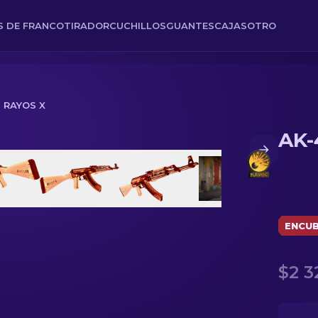
ES DE FRANCOTIRADOR
CUCHILLOS
GUANTES
CAJAS
OTRO
| RAYOS X
AK-
ENCUB
$2 3