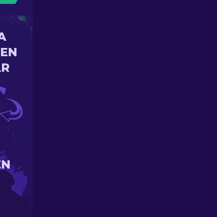
A
 EN
AR
EN