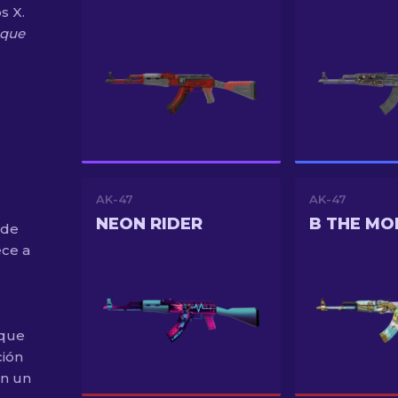
s X.
 que
AK-47
AK-47
NEON RIDER
B THE MO
 de
ece a
 que
ción
en un