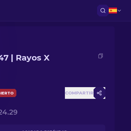
47 | Rayos X
COMPARTIR
IERTO
24.29