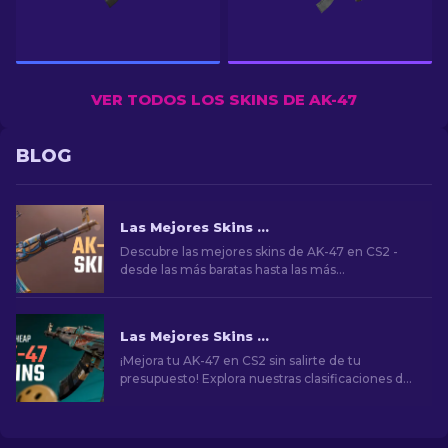
VER TODOS LOS SKINS DE AK-47
BLOG
Las Mejores Skins de AK-47 en CS2: De Baratas a Caras
Descubre las mejores skins de AK-47 en CS2 -
desde las más baratas hasta las más
extravagantes. Encuentra tu complemento
perfecto entre las mejores skins de AK-47 en
CS2.
Las Mejores Skins Baratas para AK-47 en CS2 Por Menos de $10
¡Mejora tu AK-47 en CS2 sin salirte de tu
presupuesto! Explora nuestras clasificaciones de
expertos de las mejores skins asequibles para
AK-47 en menos de $10, perfectas para
actualizar tu potencia de fuego.