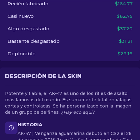
Recién fabricado
$164.77
ES
Casi nuevo
$62.75
Algo desgastado
$37.20
Bastante desgastado
$31.21
Deplorable
$29.16
DESCRIPCIÓN DE LA SKIN
Potente y fiable, el AK-47 es uno de los rifles de asalto
más famosos del mundo. Es sumamente letal en ráfagas
cortas y controladas. Se ha personalizado con la imagen
de un grupo de delfines.
¿Hay eco aquí?
HISTORIA
AK-47 | Venganza aguamarina debutó en CS2 el 26
de mayo de 2015 (hace 11 años) como parte de Caja