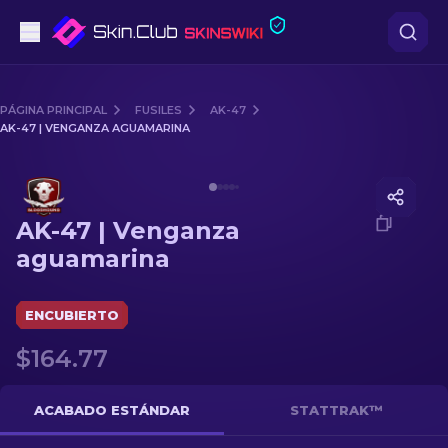
Pistolas
PÁGINA PRINCIPAL
FUSILES
AK-47
AK-47 | VENGANZA AGUAMARINA
Gama media
Media of
AK-47 | Venganza aguamarina
Fusiles
AK-47 | Venganza
Fusiles de Francotirador
aguamarina
Cuchillos
ENCUBIERTO
Guantes
$164.77
Cajas
ACABADO ESTÁNDAR
STATTRAK™
Otro