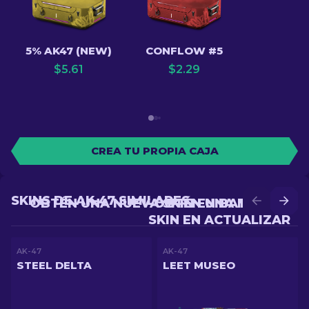
5% AK47 (NEW)
CONFLOW #5
$
5.61
$
2.29
CREA TU PROPIA CAJA
SKINS DE AK-47 SIMILARES
OBTÉN UNA NUEVA SKIN EN BATALLA
OBTÉN UNA MEJOR
SKIN EN ACTUALIZAR
AK-47
AK-47
STEEL DELTA
LEET MUSEO