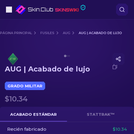
Pistolas
PÁGINA PRINCIPAL
FUSILES
AUG
AUG | ACABADO DE LUJO
Gama media
Media of
AUG | Acabado de lujo
Fusiles
AUG | Acabado de lujo
Fusiles de Francotirador
Cuchillos
GRADO MILITAR
$10.34
Guantes
Cajas
ACABADO ESTÁNDAR
STATTRAK™
Recién fabricado
Otro
$10.34