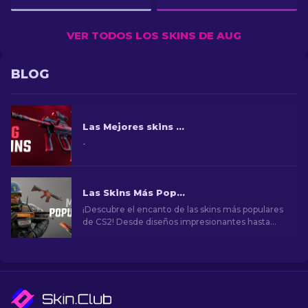
VER TODOS LOS SKINS DE AUG
BLOG
Las Mejores skins AUG CS2 en todos los precios [2026]
-
Las Skins Más Populares en CS2
¡Descubre el encanto de las skins más populares
de CS2! Desde diseños impresionantes hasta
potencial de inversión, explora el mundo de las
skins más populares de CS2.