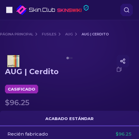
Pistolas
PÁGINA PRINCIPAL
FUSILES
AUG
AUG | CERDITO
Gama media
Media of
AUG | Cerdito
Fusiles
AUG | Cerdito
Fusiles de Francotirador
Cuchillos
CASIFICADO
$96.25
Guantes
Cajas
ACABADO ESTÁNDAR
Recién fabricado
Otro
$96.25