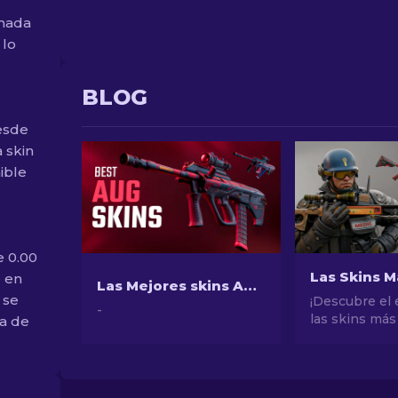
imada
 lo
BLOG
esde
a skin
ible
e 0.00
e en
Las Mejores skins AUG CS2 en todos los precios [2026]
 se
¡Descubre el
-
las skins más
na de
de CS2! Desd
impresionant
potencial de 
explora el mu