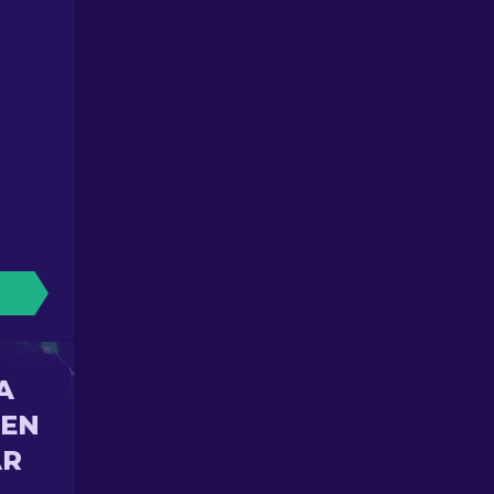
A
 EN
AR