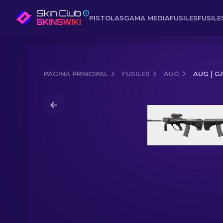
PISTOLAS
GAMA MEDIA
FUSILES
FUSIL
PÁGINA PRINCIPAL
FUSILES
AUG
AUG | 
Media of
AUG | Gato malo