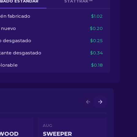
BADO ESTÁNDAR
STATTRAK™
ién fabricado
$1.02
i nuevo
$0.20
o desgastado
$0.25
tante desgastado
$0.34
lorable
$0.18
AUG
 WOOD
SWEEPER