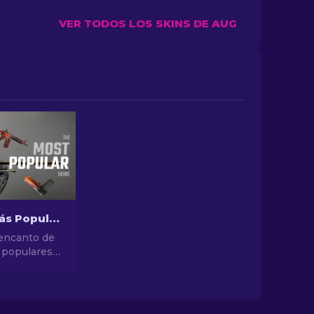
VER TODOS LOS SKINS DE AUG
Las Skins Más Populares en CS2
 encanto de
 populares
e diseños
es hasta
inversión,
ndo de las