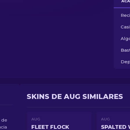
ACA
Rec
Cas
Alg
Bas
Dep
SKINS DE AUG SIMILARES
AUG
AUG
 de
FLEET FLOCK
SPALTED
ncia