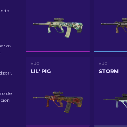
ando
marzo
a
AUG
AUG
LIL' PIG
STORM
dzor".
ro de
cción