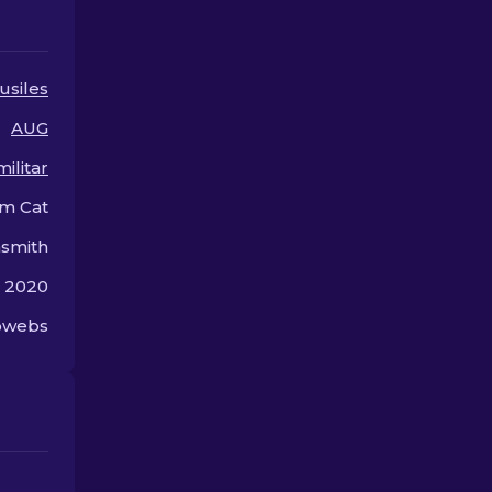
skins más po
CS2.
usiles
AUG
ilitar
m Cat
smith
e 2020
obwebs