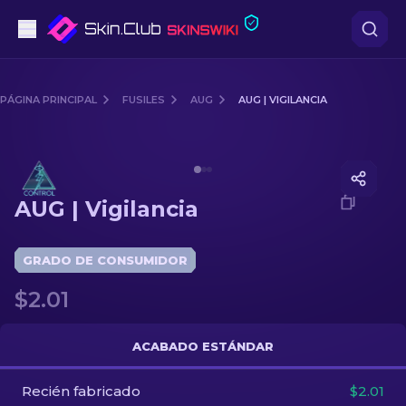
Pistolas
PÁGINA PRINCIPAL
FUSILES
AUG
AUG | VIGILANCIA
Gama media
Media of
AUG | Vigilancia
Fusiles
AUG | Vigilancia
Fusiles de Francotirador
Cuchillos
GRADO DE CONSUMIDOR
$2.01
Guantes
Cajas
ACABADO ESTÁNDAR
Recién fabricado
Otro
$2.01