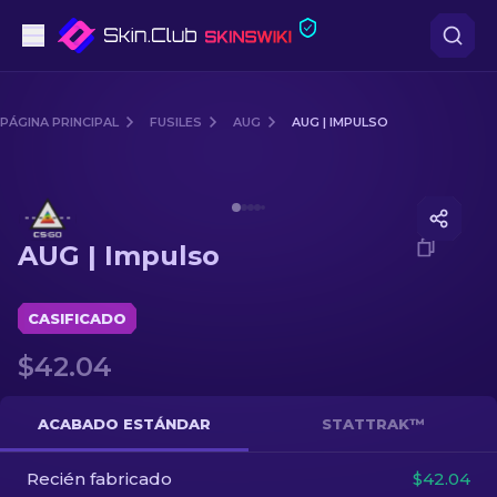
Pistolas
PÁGINA PRINCIPAL
FUSILES
AUG
AUG | IMPULSO
Gama media
Media of
AUG | Impulso
Fusiles
AUG | Impulso
Fusiles de Francotirador
Cuchillos
CASIFICADO
$42.04
Guantes
Cajas
ACABADO ESTÁNDAR
STATTRAK™
Recién fabricado
Otro
$42.04