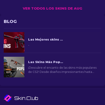
VER TODOS LOS SKINS DE AUG
BLOG
Las Mejores skins AUG CS2 en todos los precios [2026]
-
Las Skins Más Populares en CS2
¡Descubre el encanto de las skins más populares
de CS2! Desde diseños impresionantes hasta
potencial de inversión, explora el mundo de las
skins más populares de CS2.