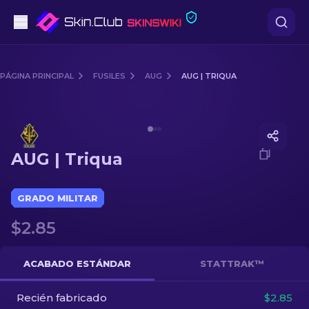
Pistolas
PÁGINA PRINCIPAL
FUSILES
AUG
AUG | TRIQUA
Gama media
Media of
AUG | Triqua
Fusiles
AUG | Triqua
Fusiles de Francotirador
Cuchillos
GRADO MILITAR
$2.85
Guantes
Cajas
ACABADO ESTÁNDAR
STATTRAK™
Recién fabricado
Otro
$2.85