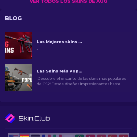
VER TODOS LOS SKINS DE AUG
BLOG
Las Mejores skins AUG CS2 en todos los precios [2026]
-
Las Skins Más Populares en CS2
¡Descubre el encanto de las skins más populares
de CS2! Desde diseños impresionantes hasta
potencial de inversión, explora el mundo de las
skins más populares de CS2.