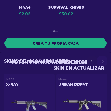
M4A4
SURVIVAL KNIVES
$
2.06
$
50.02
CREA TU PROPIA CAJA
SKINS DE M4A4 SIMILARES
OBTÉN UNA NUEVA SKIN EN BATALLA
OBTÉN UNA MEJOR
SKIN EN ACTUALIZAR
M4A4
M4A4
X-RAY
URBAN DDPAT