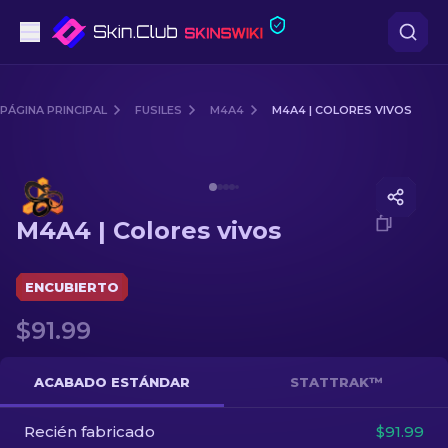
Pistolas
PÁGINA PRINCIPAL
FUSILES
M4A4
M4A4 | COLORES VIVOS
Gama media
Media of
M4A4 | Colores vivos
Fusiles
M4A4 | Colores vivos
Fusiles de Francotirador
Cuchillos
ENCUBIERTO
$91.99
Guantes
Cajas
ACABADO ESTÁNDAR
STATTRAK™
Recién fabricado
Otro
$91.99