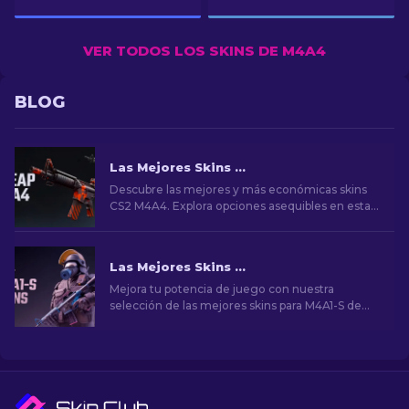
VER TODOS LOS SKINS DE M4A4
BLOG
Las Mejores Skins Baratas para M4A4 en CS2 [2026]
Descubre las mejores y más económicas skins
CS2 M4A4. Explora opciones asequibles en esta
guía para mejorar tu juego con bajo
presupuesto.
Las Mejores Skins para M4A1-S de CS2 [2026]
Mejora tu potencia de juego con nuestra
selección de las mejores skins para M4A1-S de
CS2. Explora una galería de impresionantes
diseños y encuentra el que mejor se adapte a tu
arsenal.