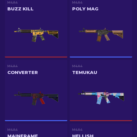
M4A4
M4A4
BUZZ KILL
POLY MAG
M4A4
M4A4
CONVERTER
TEMUKAU
M4A4
M4A4
MAINFRAME
HELLISH