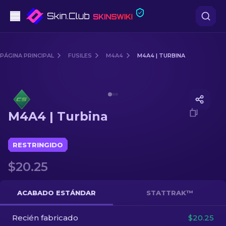
Pistolas
PÁGINA PRINCIPAL
FUSILES
M4A4
M4A4 | TURBINA
Gama media
Media of
M4A4 | Turbina
Fusiles
M4A4 | Turbina
Fusiles de Francotirador
Cuchillos
RESTRINGIDO
$20.25
Guantes
Cajas
ACABADO ESTÁNDAR
STATTRAK™
Recién fabricado
Otro
$20.25