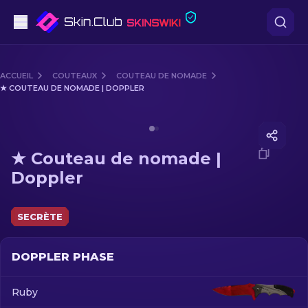
Pistolets
ACCUEIL
COUTEAUX
COUTEAU DE NOMADE
★ COUTEAU DE NOMADE | DOPPLER
Milieu de gamme
Media of
★ Couteau de nomade | Doppler
Fusils
★ Couteau de nomade |
Fusils de Précision
Doppler
Couteaux
SECRÈTE
Gants
DOPPLER PHASE
Caisses
Ruby
Autre