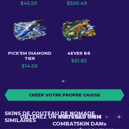
$
45.50
$
500.49
PICK’EM DIAMOND
4EVER B8
TIER
$
91.83
$
14.00
CRÉER VOTRE PROPRE CAISSE
SKINS DE COUTEAU DE NOMADE
OBTENEZ UN NOUVEAU SKIN EN
OBTENEZ UN MEILLEUR
SIMILAIRES
COMBAT
SKIN DANS