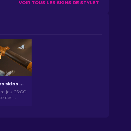
VOIR TOUS LES SKINS DE STYLET
Les meilleurs skins de couteau stiletto sur CS:GO : Art rencontre Létalité
re jeu CS:GO
ste des
ns de
to.
 designs les
 pour
re