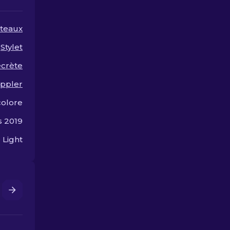
expérience de
teaux
Stylet
ecrète
ppler
colore
s 2019
 Light