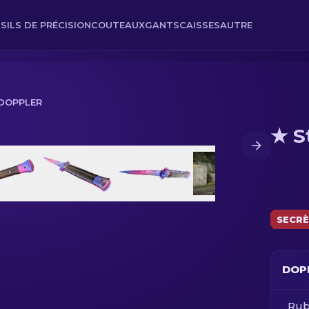
SILS DE PRÉCISION
COUTEAUX
GANTS
CAISSES
AUTRE
 DOPPLER
★ S
SECR
DOP
Rub