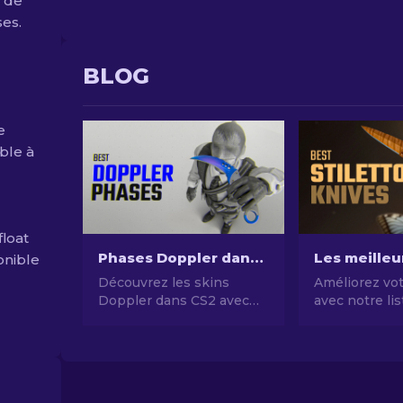
e de
ses.
BLOG
e
ble à
loat
Phases Doppler dans CS2 : Guide complet (Couteaux & Prix)
ponible
Découvrez les skins
Améliorez vot
Doppler dans CS2 avec
avec notre li
notre guide complet sur
meilleurs ski
les couteaux, prix, phases
couteau Stilet
et infos essentielles.
Découvrez les
plus élégants
améliorer vot