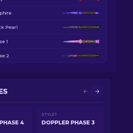
phire
ck Pearl
se 1
se 2
se 3
se 4
ES
STYLET
PHASE 4
DOPPLER PHASE 3