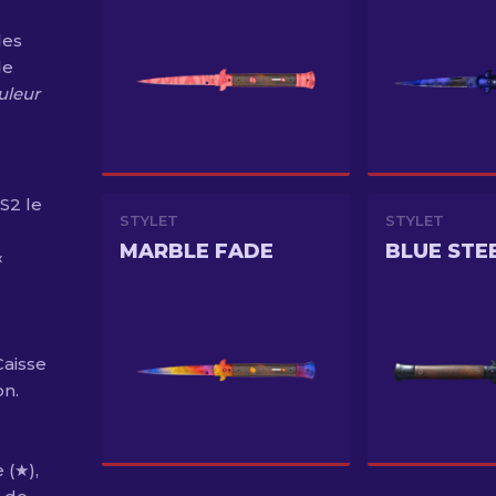
des
de
uleur
S2 le
STYLET
STYLET
MARBLE FADE
BLUE STE
«
Caisse
on.
 (★),