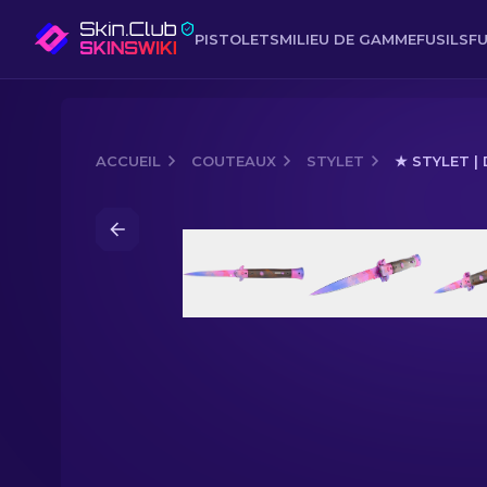
PISTOLETS
MILIEU DE GAMME
FUSILS
FU
ACCUEIL
COUTEAUX
STYLET
★ STYLET |
Media of
★ Stylet | Doppler