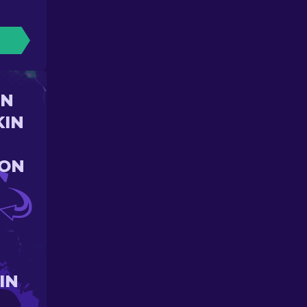
UN
KIN
ION
IN