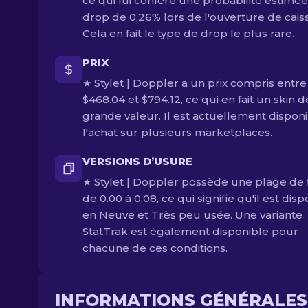
ce qui lui confère une probabilité estimé
drop de 0,26% lors de l'ouverture de cais
Cela en fait le type de drop le plus rare.
PRIX
★ Stylet | Doppler a un prix compris entre
$468.04 et $794.12, ce qui en fait un skin d
grande valeur. Il est actuellement disponi
l'achat sur plusieurs marketplaces.
VERSIONS D’USURE
★ Stylet | Doppler possède une plage de f
de 0.00 à 0.08, ce qui signifie qu'il est dis
en Neuve et Très peu usée. Une variante
StatTrak est également disponible pour
chacune de ces conditions.
INFORMATIONS GÉNÉRALES