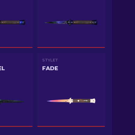
STYLET
EL
FADE