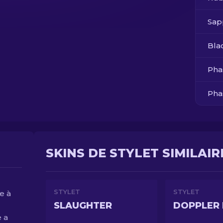
Sap
Bla
Pha
Pha
Pha
Pha
SKINS DE STYLET SIMILAIR
STYLET
STYLET
e à
SLAUGHTER
DOPPLER 
 a