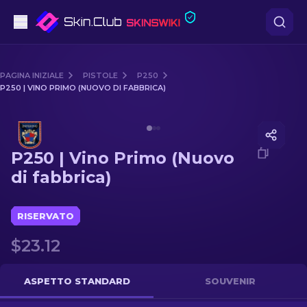
Pistole
PAGINA INIZIALE
PISTOLE
P250
P250 | VINO PRIMO (NUOVO DI FABBRICA)
Fascia media
Media of
P250 | Vino Primo (Nuovo di fabbrica)
Fucile
P250 | Vino Primo (Nuovo
Fucile di precisione
di fabbrica)
Coltelli
RISERVATO
Guanto
$23.12
Casse
ASPETTO STANDARD
SOUVENIR
Altro