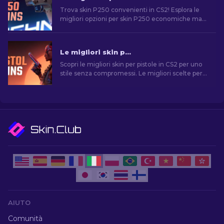
Trova skin P250 convenienti in CS2! Esplora le
migliori opzioni per skin P250 economiche ma
di qualità. Migliora il tuo gioco con la nostra
guida!
Le migliori skin per pistola in CS2 [2026]
Scopri le migliori skin per pistole in CS2 per uno
stile senza compromessi. Le migliori scelte per
Desert Eagle, USP-S e molte altre!
AIUTO
Comunità