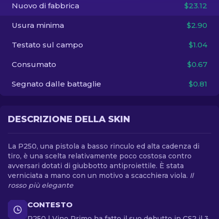
Nuovo di fabbrica
$23.12
IT
Usura minima
$2.90
Testato sul campo
$1.04
Consumato
$0.67
Segnato dalle battaglie
$0.81
DESCRIZIONE DELLA SKIN
La P250, una pistola a basso rinculo ed alta cadenza di
tiro, è una scelta relativamente poco costosa contro
avversari dotati di giubbotto antiproiettile. È stata
verniciata a mano con un motivo a scacchiera viola.
Il
rosso più elegante
CONTESTO
P250 | Vino Primo ha fatto il suo debutto in CS2 il 3