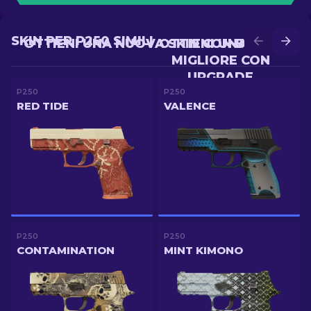
SKIN PER P250 SIMILI
OTTIENI UNA NUOVA SKIN CON BATTLE
OTTIENI UNA SKIN
MIGLIORE CON
UPGRADE
P250
P250
RED TIDE
VALENCE
P250
P250
CONTAMINATION
MINT KIMONO