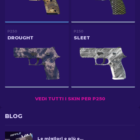
P250
P250
DROUGHT
SLEET
VEDI TUTTI I SKIN PER P250
BLOG
Le migliori e più economiche skin P250 in CS2 [2026]