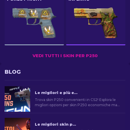
VEDI TUTTI I SKIN PER P250
BLOG
Le migliori e più economiche skin P250 in CS2 [2026]
Trova skin P250 convenienti in CS2! Esplora le
migliori opzioni per skin P250 economiche ma
di qualità. Migliora il tuo gioco con la nostra
guida!
Le migliori skin per pistola in CS2 [2026]