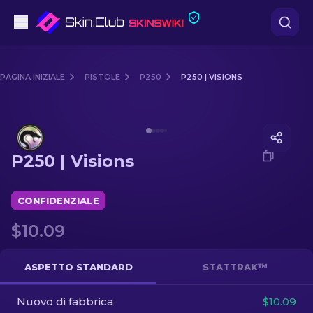
Pistole
PAGINA INIZIALE
PISTOLE
P250
P250 | VISIONS
Fascia media
Media of
P250 | Visions
Fucile
P250 | Visions
Fucile di precisione
Coltelli
CONFIDENZIALE
$10.09
Guanto
Casse
ASPETTO STANDARD
STATTRAK™
Nuovo di fabbrica
Altro
$10.09