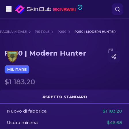
Pistole
PAGINA INIZIALE
PISTOLE
P250
P250 | MODERN HUNTER
Fascia media
Media of
P250 | Modern Hunter
P250 | Modern Hunter
Fucile
Fucile di precisione
MILITARE
$1 183.20
Coltelli
Guanto
ASPETTO STANDARD
Casse
Nuovo di fabbrica
$1 183.20
Usura minima
$46.68
Altro