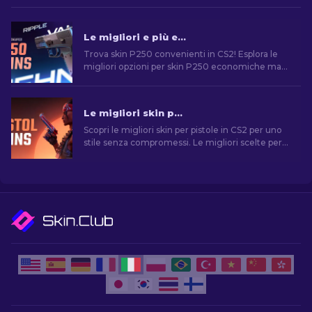
Le migliori e più economiche skin P250 in CS2 [2026]
Trova skin P250 convenienti in CS2! Esplora le
migliori opzioni per skin P250 economiche ma
di qualità. Migliora il tuo gioco con la nostra
guida!
Le migliori skin per pistola in CS2 [2026]
Scopri le migliori skin per pistole in CS2 per uno
stile senza compromessi. Le migliori scelte per
Desert Eagle, USP-S e molte altre!