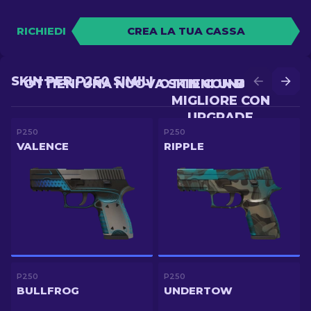
RICHIEDI
CREA LA TUA CASSA
SKIN PER P250 SIMILI
OTTIENI UNA NUOVA SKIN CON BATTLE
OTTIENI UNA SKIN
MIGLIORE CON
UPGRADE
P250
P250
VALENCE
RIPPLE
P250
P250
BULLFROG
UNDERTOW