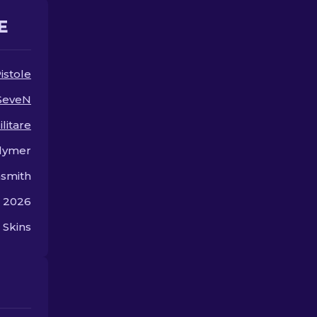
da fianco.
E
istole
-SeveN
ilitare
lymer
smith
o 2026
Skins