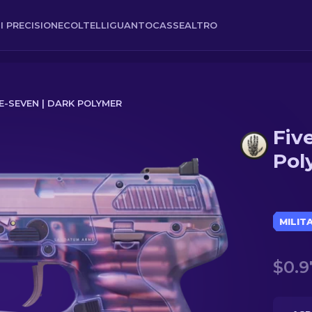
I PRECISIONE
COLTELLI
GUANTO
CASSE
ALTRO
VE-SEVEN | DARK POLYMER
Fiv
Pol
MILIT
$0.9