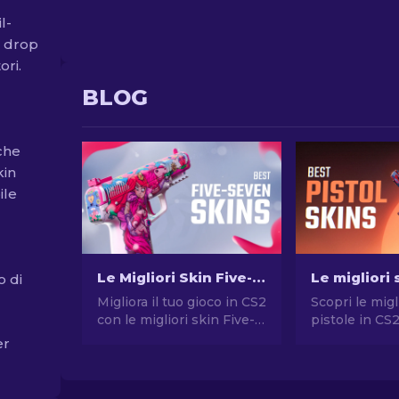
l-
i drop
ori.
BLOG
che
kin
ile
Le Migliori Skin Five-SeveN in CS2 [2026]
o di
Migliora il tuo gioco in CS2
Scopri le migl
con le migliori skin Five-
pistole in CS
SeveN! Esplora le scelte
stile senza 
er
dei nostri esperti e trova
Le migliori sc
l'aggiornamento estetico
Desert Eagle
perfetto per la tua arma
molte altre!