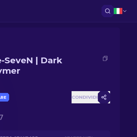
e-SeveN | Dark
ymer
CONDIVIDI
ARE
7