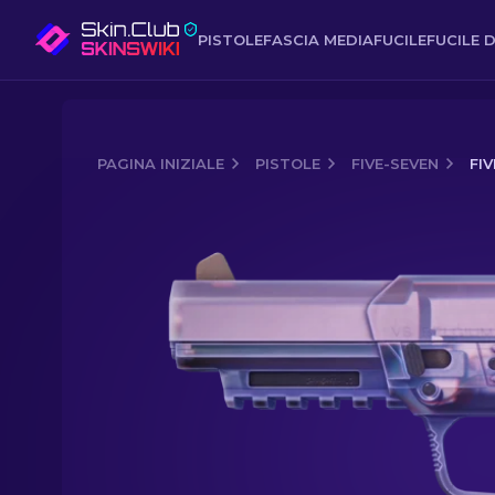
PISTOLE
FASCIA MEDIA
FUCILE
FUCILE D
PAGINA INIZIALE
PISTOLE
FIVE-SEVEN
FI
Media of
Five-SeveN | Dark Polymer