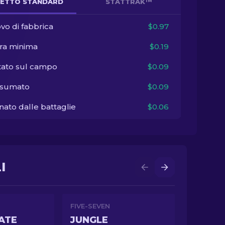
ETTO STANDARD
STATTRAK™
vo di fabbrica
$0.97
ra minima
$0.19
tato sul campo
$0.09
sumato
$0.09
ato dalle battaglie
$0.06
I
FIVE-SEVEN
ATE
JUNGLE