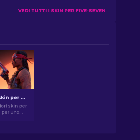
VEDI TUTTI I SKIN PER FIVE-SEVEN
Le migliori skin per pistola in CS2 [2026]
iori skin per
2 per uno
compromessi.
elte per
, USP-S e