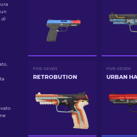
tura
 un
 di
to,
FIVE-SEVEN
FIVE-SEVEN
RETROBUTION
URBAN H
sta
ovato
ene