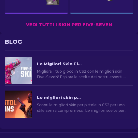
VEDI TUTTI I SKIN PER FIVE-SEVEN
BLOG
Le Migliori Skin Five-SeveN in CS2 [2026]
Migliora il tuo gioco in CS2 con le migliori skin
Five-SeveN! Esplora le scelte dei nostri esperti e
trova l'aggiornamento estetico perfetto per la
tua arma da fianco.
Le migliori skin per pistola in CS2 [2026]
Scopri le migliori skin per pistole in CS2 per uno
stile senza compromessi. Le migliori scelte per
Desert Eagle, USP-S e molte altre!