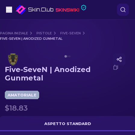
Pistole
PAGINA INIZIALE
PISTOLE
FIVE-SEVEN
FIVE-SEVEN | ANODIZED GUNMETAL
Fascia media
Media of
Five-SeveN | Anodized Gunmetal
Fucile
Five-SeveN | Anodized
Fucile di precisione
Gunmetal
Coltelli
AMATORIALE
Guanto
$18.83
Casse
ASPETTO STANDARD
Altro