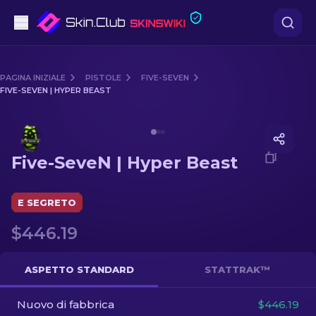
Pistole
PAGINA INIZIALE
PISTOLE
FIVE-SEVEN
FIVE-SEVEN | HYPER BEAST
Fascia media
Media of
Five-SeveN | Hyper Beast
Fucile
Five-SeveN | Hyper Beast
Fucile di precisione
Coltelli
E SEGRETO
$446.19
Guanto
Casse
ASPETTO STANDARD
STATTRAK™
Nuovo di fabbrica
Altro
$446.19