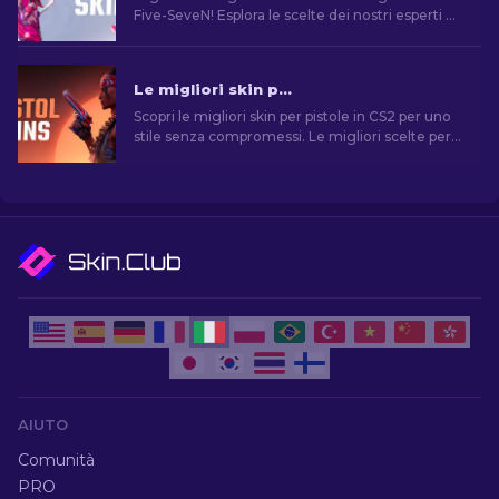
Five-SeveN! Esplora le scelte dei nostri esperti e
trova l'aggiornamento estetico perfetto per la
tua arma da fianco.
Le migliori skin per pistola in CS2 [2026]
Scopri le migliori skin per pistole in CS2 per uno
stile senza compromessi. Le migliori scelte per
Desert Eagle, USP-S e molte altre!
AIUTO
Comunità
PRO