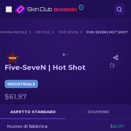
Pistole
PAGINA INIZIALE
PISTOLE
FIVE-SEVEN
FIVE-SEVEN | HOT SHOT
Fascia media
Media of
Five-SeveN | Hot Shot
Fucile
Five-SeveN | Hot Shot
Fucile di precisione
Coltelli
INDUSTRIALE
$61.97
Guanto
Casse
ASPETTO STANDARD
SOUVENIR
Nuovo di fabbrica
Altro
$61.97