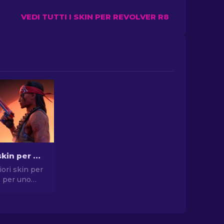
VEDI TUTTI I SKIN PER REVOLVER R8
Le migliori skin per pistola in CS2 [2026]
iori skin per
2 per uno
compromessi.
elte per
, USP-S e