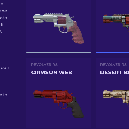
re
cane
tato
di
ta
REVOLVER R8
REVOLVER R8
) con
CRIMSON WEB
DESERT B
e in