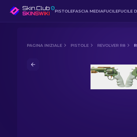
PISTOLE
FASCIA MEDIA
FUCILE
FUCILE D
PAGINA INIZIALE
PISTOLE
REVOLVER R8
R
Media of
Revolver R8 | Leafhopper