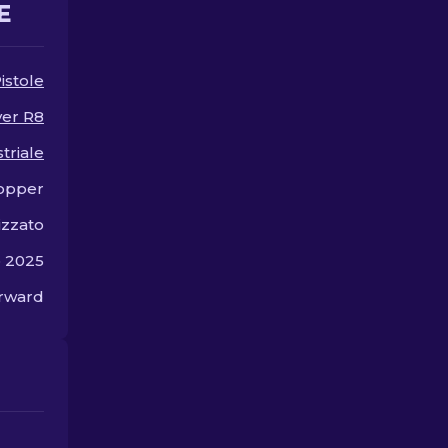
E
istole
ver R8
triale
opper
zzato
o 2025
orward