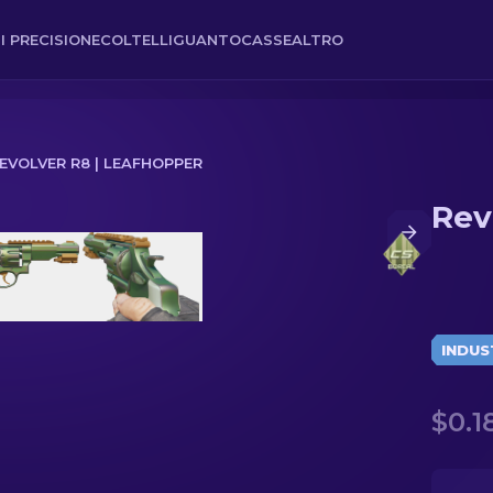
I PRECISIONE
COLTELLI
GUANTO
CASSE
ALTRO
EVOLVER R8 | LEAFHOPPER
Rev
INDUS
$0.1