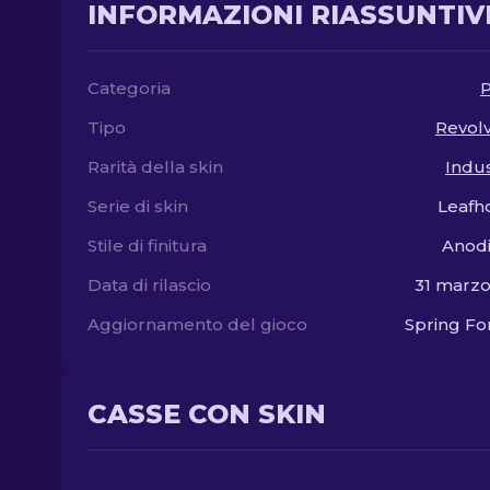
INFORMAZIONI RIASSUNTIV
Categoria
P
Tipo
Revol
Rarità della skin
Indus
Serie di skin
Leafh
Stile di finitura
Anodi
Data di rilascio
31 marz
Aggiornamento del gioco
Spring F
CASSE CON SKIN