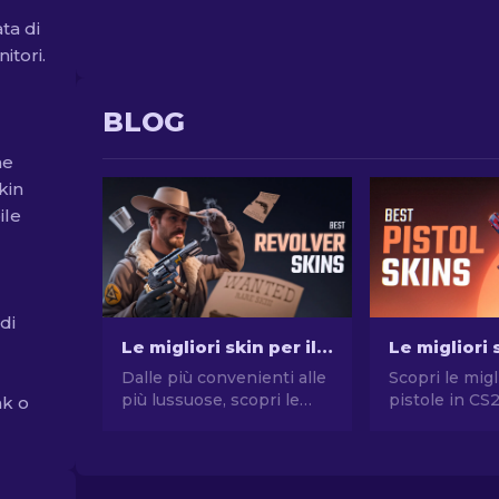
ta di
itori.
BLOG
he
kin
ile
di
Le migliori skin per il R8 Revolver in CS2 [2026]
Dalle più convenienti alle
Scopri le migl
più lussuose, scopri le
pistole in CS
ak o
migliori skin CS2 per R8
stile senza 
Revolver! Potenzia il tuo
Le migliori sc
gioco con le nostre
Desert Eagle
opzioni di vario budget.
molte altre!