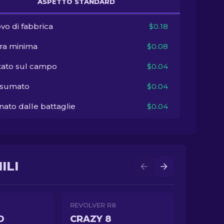
ASPETTO STANDARD
vo di fabbrica
$0.18
ra minima
$0.08
tato sul campo
$0.04
sumato
$0.04
ato dalle battaglie
$0.04
ILI
REVOLVER R8
D
CRAZY 8