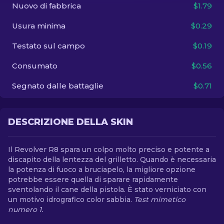
Nuovo di fabbrica
$1.79
IT
Usura minima
$0.29
Testato sul campo
$0.19
Consumato
$0.56
Segnato dalle battaglie
$0.71
DESCRIZIONE DELLA SKIN
Il Revolver R8 spara un colpo molto preciso e potente a
discapito della lentezza del grilletto. Quando è necessaria
la potenza di fuoco a bruciapelo, la migliore opzione
potrebbe essere quella di sparare rapidamente
sventolando il cane della pistola. È stato verniciato con
un motivo idrografico color sabbia.
Test mimetico
numero 1.