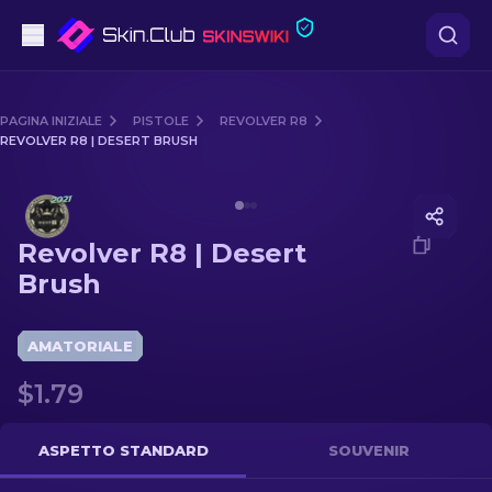
Pistole
PAGINA INIZIALE
PISTOLE
REVOLVER R8
REVOLVER R8 | DESERT BRUSH
Fascia media
Media of
Revolver R8 | Desert Brush
Fucile
Revolver R8 | Desert
Fucile di precisione
Brush
Coltelli
AMATORIALE
Guanto
$1.79
Casse
ASPETTO STANDARD
SOUVENIR
Altro