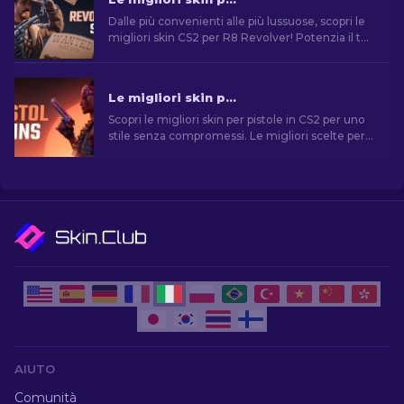
Dalle più convenienti alle più lussuose, scopri le
migliori skin CS2 per R8 Revolver! Potenzia il tuo
gioco con le nostre opzioni di vario budget.
Le migliori skin per pistola in CS2 [2026]
Scopri le migliori skin per pistole in CS2 per uno
stile senza compromessi. Le migliori scelte per
Desert Eagle, USP-S e molte altre!
AIUTO
Comunità