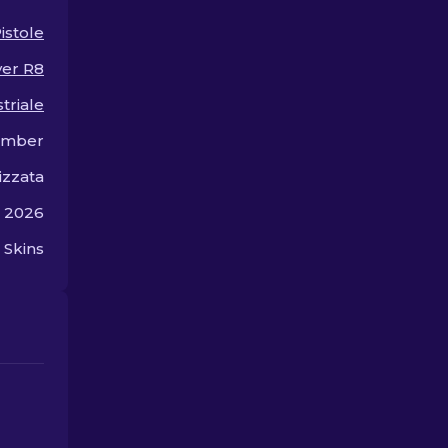
istole
ver R8
triale
amber
izzata
o 2026
 Skins