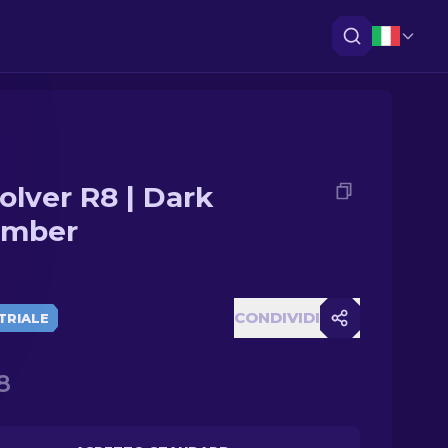
olver R8 | Dark
amber
CONDIVIDI
TRIALE
8