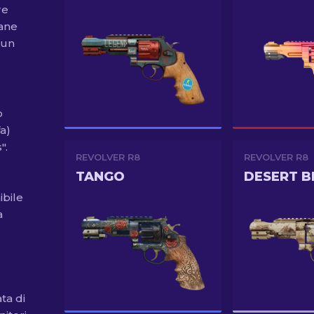
re
cane
 un
o
a)
".
REVOLVER R8
REVOLVER R8
TANGO
DESERT B
ibile
a
ta di