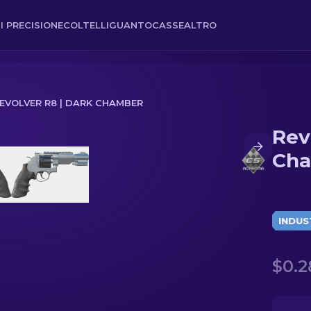
I PRECISIONE
COLTELLI
GUANTO
CASSE
ALTRO
EVOLVER R8 | DARK CHAMBER
Rev
r
Ch
INDUS
$0.2