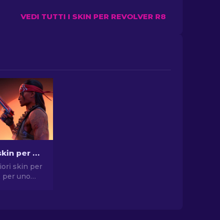
VEDI TUTTI I SKIN PER REVOLVER R8
Le migliori skin per pistola in CS2 [2026]
iori skin per
2 per uno
compromessi.
elte per
, USP-S e