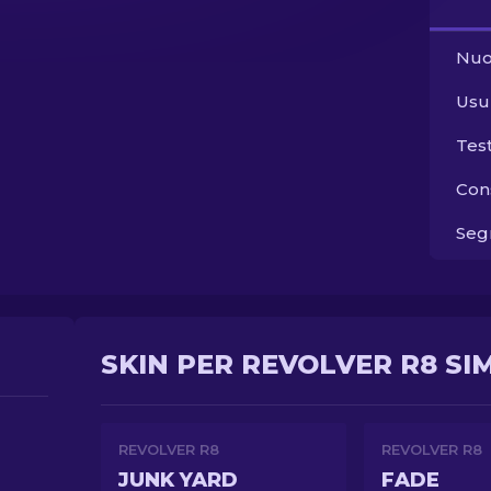
Nuo
Usu
Tes
Con
Segn
SKIN PER REVOLVER R8 SIM
REVOLVER R8
REVOLVER R8
JUNK YARD
FADE