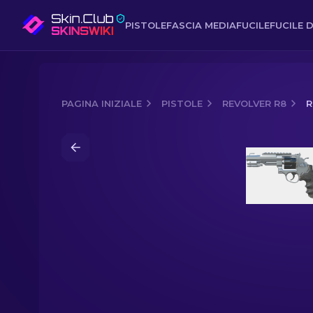
PISTOLE
FASCIA MEDIA
FUCILE
FUCILE D
PAGINA INIZIALE
PISTOLE
REVOLVER R8
R
Media of
Revolver R8 | Dark Chambe