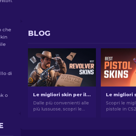
itori.
o che
BLOG
skin
ile
lo di
Le migliori skin per il R8 Revolver in CS2 [2026]
ak o
Dalle più convenienti alle
Scopri le migl
più lussuose, scopri le
pistole in CS
migliori skin CS2 per R8
stile senza 
Revolver! Potenzia il tuo
Le migliori sc
E
gioco con le nostre
Desert Eagle
opzioni di vario budget.
molte altre!