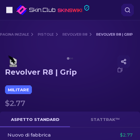
Pistole
PAGINA INIZIALE
PISTOLE
REVOLVER R8
REVOLVER R8 | GRIP
Fascia media
Media of
Revolver R8 | Grip
Fucile
Revolver R8 | Grip
Fucile di precisione
Coltelli
MILITARE
$2.77
Guanto
Casse
ASPETTO STANDARD
STATTRAK™
Nuovo di fabbrica
Altro
$2.77