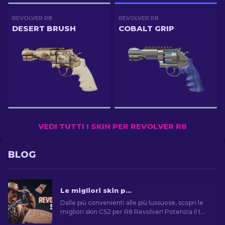
REVOLVER R8
REVOLVER R8
DESERT BRUSH
COBALT GRIP
VEDI TUTTI I SKIN PER REVOLVER R8
BLOG
Le migliori skin per il R8 Revolver in CS2 [2026]
Dalle più convenienti alle più lussuose, scopri le
migliori skin CS2 per R8 Revolver! Potenzia il tuo
gioco con le nostre opzioni di vario budget.