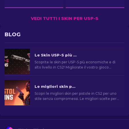
VEDI TUTTI I SKIN PER USP-S
BLOG
Le Skin USP-S più Economiche in CS2: La Classifica [2026]
Scoprite le skin per USP-S più economiche e di
alto livello in CS2! Migliorate il vostro gioco
senza spendere troppo con le classifiche e i
consigli dei nostri esperti.
Le migliori skin per pistola in CS2 [2026]
Scopri le migliori skin per pistole in CS2 per uno
stile senza compromessi. Le migliori scelte per
Desert Eagle, USP-S e molte altre!