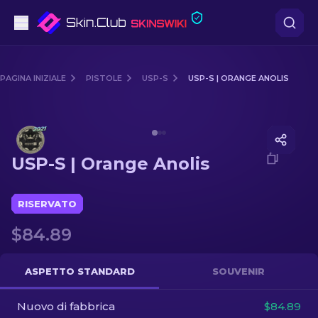
Pistole
PAGINA INIZIALE
PISTOLE
USP-S
USP-S | ORANGE ANOLIS
Fascia media
Media of
USP-S | Orange Anolis
Fucile
USP-S | Orange Anolis
Fucile di precisione
Coltelli
RISERVATO
$84.89
Guanto
Casse
ASPETTO STANDARD
SOUVENIR
Nuovo di fabbrica
Altro
$84.89