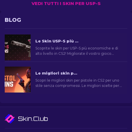
VEDI TUTTI I SKIN PER USP-S
BLOG
Le Skin USP-S più Economiche in CS2: La Classifica [2026]
Scoprite le skin per USP-S più economiche e di
alto livello in CS2! Migliorate il vostro gioco
senza spendere troppo con le classifiche e i
consigli dei nostri esperti.
Le migliori skin per pistola in CS2 [2026]
Scopri le migliori skin per pistole in CS2 per uno
stile senza compromessi. Le migliori scelte per
Desert Eagle, USP-S e molte altre!