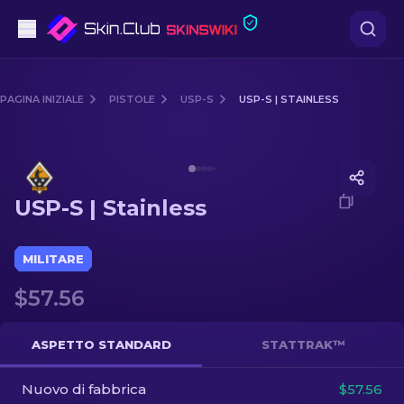
Pistole
PAGINA INIZIALE
PISTOLE
USP-S
USP-S | STAINLESS
Fascia media
Media of
USP-S | Stainless
Fucile
USP-S | Stainless
Fucile di precisione
Coltelli
MILITARE
$57.56
Guanto
Casse
ASPETTO STANDARD
STATTRAK™
Nuovo di fabbrica
Altro
$57.56