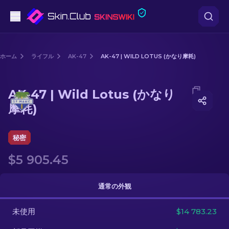
ピストル
ホーム
ライフル
AK-47
AK-47 | WILD LOTUS (かなり摩耗)
中級
Media of
AK-47 | Wild Lotus (かなり摩耗)
AK-47 | Wild Lotus (かなり
ライフル
摩耗)
スナイパーライフル
秘密
ナイフ
$5 905.45
グローブ
通常の外観
ケース
未使用
$14 783.23
その他