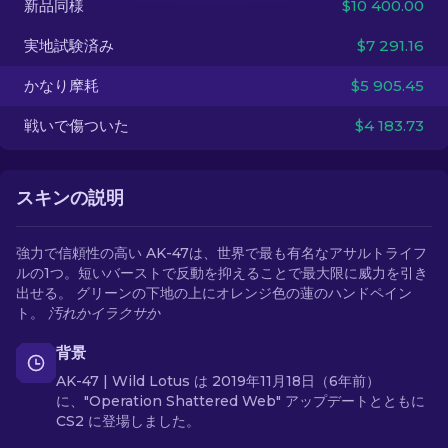
新品同様
$10 400.00
実地試験済み
$7 291.16
JA
かなり摩耗
$5 905.45
戦いで傷ついた
$4 183.73
スキンの説明
強力で信頼性の高い AK-47は、世界で最も有名なアサルトライフ
ルの1つ。短いバーストで反動を抑えることで最大限に威力を引き
出せる。 グリーンの下地の上にオレンジ色の蓮のハンドペイン
ト。
汚れかイラクサか
背景
AK-47 | Wild Lotus は 2019年11月18日（6年前）
に、"Operation Shattered Web" アップデートとともに
CS2 に登場しました。