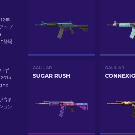
（12年
" アップ
e
 に登場
GALIL AR
GALIL AR
スのいず
SUGAR RUSH
CONNEXI
2014
gne
ジ が含ま
ション