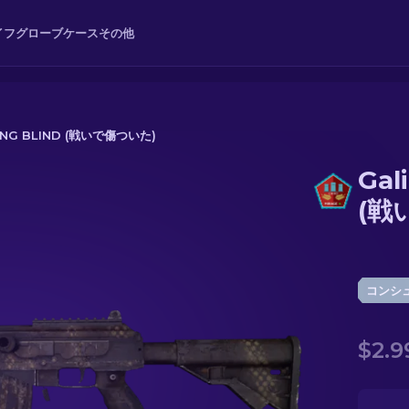
イフ
グローブ
ケース
その他
TING BLIND (戦いで傷ついた)
Gal
 (戦いで傷ついた)
(戦
コンシ
$2.9