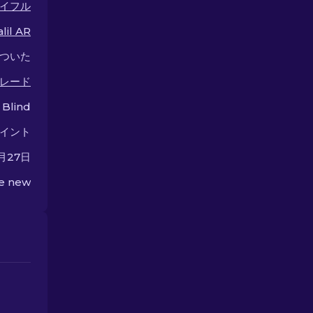
イフル
lil AR
ついた
レード
 Blind
イント
1月27日
he new