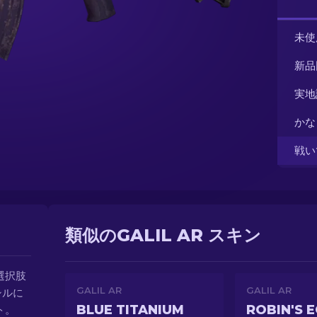
未使
新品
実地
かな
戦い
類似のGALIL AR スキン
選択肢
GALIL AR
GALIL AR
シルに
BLUE TITANIUM
ROBIN'S 
ト。