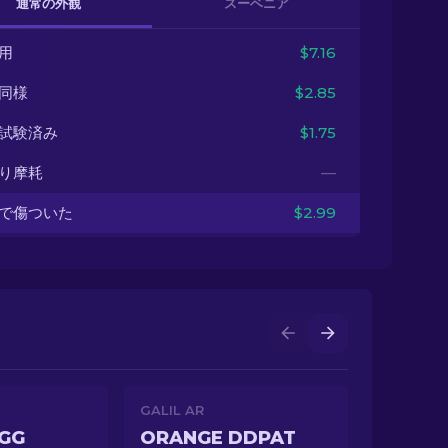
通常の外観
スーベニア
用
$7.16
同様
$2.85
試験済み
$1.75
り摩耗
—
で傷ついた
$2.99
GALIL AR
EGG
ORANGE DDPAT