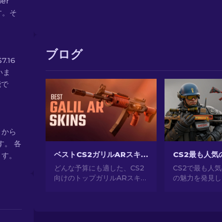
mer
す。そ
ブログ
7.16
いま
能で
0 から
す。 各
ベストCS2ガリルARスキン（予算毎）：完全ガイド[2026]
ます。
どんな予算にも適した、CS2
CS2で最も人
向けのトップガリルARスキン
の魅力を発見し
を発見しましょう！ゲームプ
事なデザインか
レイを向上させる良質で安価
所有、CS2が
な武器スキンを探索しよう。
気のあるスキン
してください。[