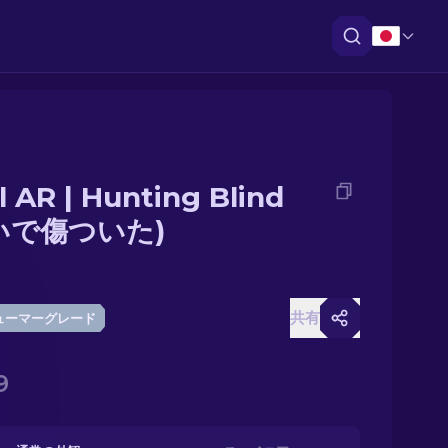
il AR | Hunting Blind
いで傷ついた)
共有
ューマーグレード
9