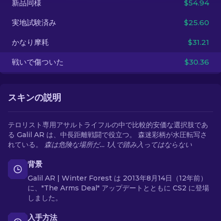
新品同様
$54.94
実地試験済み
$25.60
JA
かなり摩耗
$31.21
戦いで傷ついた
$30.36
スキンの説明
テロリスト専用アサルトライフルの中で比較的安価な選択肢であ
る Galil AR は、中長距離戦闘で役立つ。 森迷彩柄が水圧転写さ
れている。
森は危険な場所だ… 1人で踏み入ってはならない
背景
Galil AR | Winter Forest は 2013年8月14日（12年前）
に、"The Arms Deal" アップデートとともに CS2 に登場
しました。
入手方法