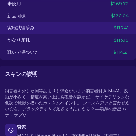
未使用
$269.72
JA
新品同様
$120.04
実地試験済み
$115.41
かなり摩耗
$113.19
戦いで傷ついた
$114.21
スキンの説明
消音器を外した同等品よりも弾倉が小さい消音器付き M4A1。反
動が小さく、精度が高い上に発砲音が静かだ。 サイケデリックな
色調で魔獣を描いたカスタムペイント。
ブースをアッと言わせた
いなら、ブラックライトで光るようにしたら？ ―期待の新星 ロ
ナ・サブリ
背景
M4A1-S | Hyper Beast は 2015年4月15日（11年前）