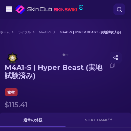
ピストル
ホーム
ライフル
M4A1-S
M4A1-S | HYPER BEAST (実地試験済み)
中級
Media of
M4A1-S | Hyper Beast (実地試験済み)
ライフル
M4A1-S | Hyper Beast (実地
スナイパーライフル
試験済み)
ナイフ
秘密
グローブ
$115.41
ケース
通常の外観
STATTRAK™
その他